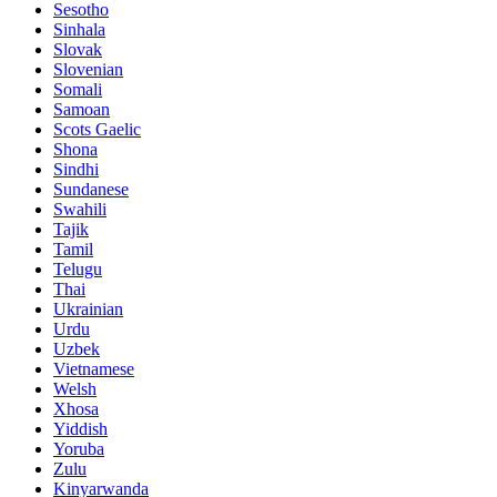
Sesotho
Sinhala
Slovak
Slovenian
Somali
Samoan
Scots Gaelic
Shona
Sindhi
Sundanese
Swahili
Tajik
Tamil
Telugu
Thai
Ukrainian
Urdu
Uzbek
Vietnamese
Welsh
Xhosa
Yiddish
Yoruba
Zulu
Kinyarwanda