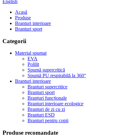
English
Acasă
Produse
Branturi interioare
Branturi sport
Categorii
Material spumat
EVA
Polilit
Spumă supercritică
Spumă PU respirabilă la 360°
Branturi interioare
Branturi supercritice
Branturi sport
Branțuri funcționale
Branturi interioare ecologice
Branturi de zi cu zi
Branturi ESD
Branturi pentru copii
Produse recomandate