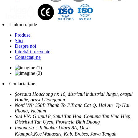
Linkuri rapide
Produse
Ştiri
Despre noi
Întrebări frecvente
Contactaţi-ne
Contactați-ne
Șoseaua Houchong nr. 10, districtul industrial Junpu, orașul
Houjie, orașul Dongguan.
Nord VN: 358B Thanh To-P.Tranh Cat-Q. Hai An- Tp Hai
Phong, Vietnam
Sud VN: Grupul 8, Satul Tan Hoa, Comuna Tan Vinh Hiep,
Districtul Tan Uyen, Provincia Binh Duong
Indonezia：Jl lingkar Utara 8A, Desa
Klampok,Kec.Wanasari, Kab. Brebes, Jawa Tengah