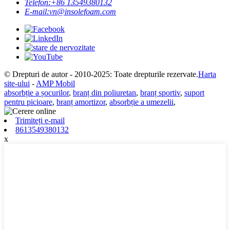
Telefon:
+86 13549380132
E-mail:
vn@insolefoam.com
© Drepturi de autor - 2010-2025: Toate drepturile rezervate.
Harta
site-ului
-
AMP Mobil
absorbție a șocurilor
,
branț din poliuretan
,
branț sportiv
,
suport
pentru picioare
,
branț amortizor
,
absorbție a umezelii
,
Trimiteți e-mail
8613549380132
x