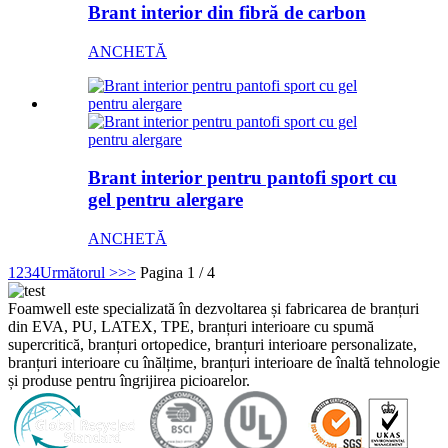
Brant interior din fibră de carbon
ANCHETĂ
Brant interior pentru pantofi sport cu
gel pentru alergare
ANCHETĂ
1
2
3
4
Următorul >
>>
Pagina 1 / 4
Foamwell este specializată în dezvoltarea și fabricarea de branțuri
din EVA, PU, ​​LATEX, TPE, branțuri interioare cu spumă
supercritică, branțuri ortopedice, branțuri interioare personalizate,
branțuri interioare cu înălțime, branțuri interioare de înaltă tehnologie
și produse pentru îngrijirea picioarelor.