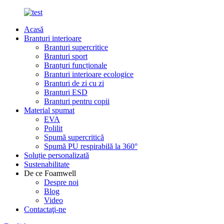
Acasă
Branturi interioare
Branturi supercritice
Branturi sport
Branțuri funcționale
Branturi interioare ecologice
Branturi de zi cu zi
Branturi ESD
Branturi pentru copii
Material spumat
EVA
Polilit
Spumă supercritică
Spumă PU respirabilă la 360°
Soluție personalizată
Sustenabilitate
De ce Foamwell
Despre noi
Blog
Video
Contactaţi-ne