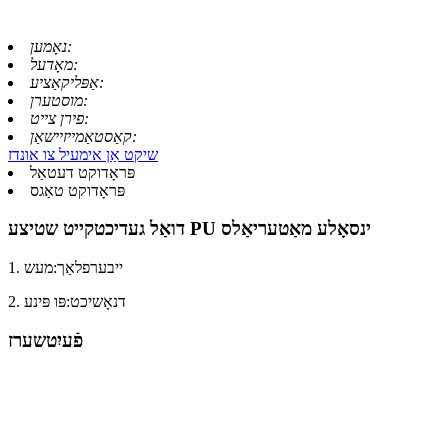
נאָמען:
מאָדעל:
אַפּליקאַציע:
מוסטערן:
פירן צייט:
קאַסטאַמייזיישאַן:
שיקט אַן אימעיל צו אונדז
פּראָדוקט דעטאַל
פּראָדוקט טאַגס
דואַל געדיכטקייט שטיצע PU ינסאָלע מאַטעריאַלס
1. ייבערפלאַך:
מעש
דנאָ
שיכט:
פּו פּינע
2.
פֿעיִטשערז