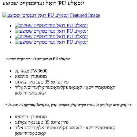
דואַל געדיכטקייט שטיצע PU ינסאָלע
דואַל געדיכטקייט שטיצע PU ינסאָלע
נאָמען:
·
3600
מאָדעל: FW
מוסטערן: בנימצא
פירן צייט: 35 טעג נאָך צאָלונג
קאַסטאַמייזיישאַן: לאָגאָ/פּעקל/מאַטעריאַלן/גרייס/קאָליר
קאַסטאַמייזיישאַן
פּו זאָלן, פּינע זאָלן,
דואַלע געדיכטקייט
זאָלן, ספּאָרט זאָלן
,
s
נסאָלע
I
אַפּליקאַציע:
טעגלעך
·
מוסטערן: בנימצא
פירן צייט: 35 טעג נאָך צאָלונג
קאַסטאַמייזיישאַן: לאָגאָ/פּעקל/מאַטעריאַלן/גרייס/קאָליר
קאַסטאַמייזיישאַן