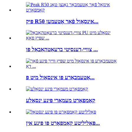
פּיק R50 אינסאָול פֿאַר אָטעמען...
צוויי-דענסיטי ברעאַטהאַבאַל פּו ...
אָטעמבאַרע פּו אינסאָול מיט פּ...
קאָמפאָרט מעמאָרי פּינע ינסאָלע
פּאָליליטע קאָמפאָרט פּו פּינע אין...