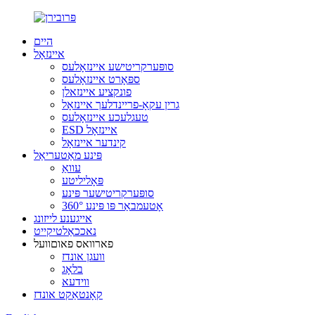
היים
איינזאָל
סופּערקריטישע איינזאָלעס
ספּאָרט איינזאָלעס
פונקציע איינזאלן
גרין עקאָ-פריינדלעך איינזאָל
טעגלעכע איינזאָלעס
ESD איינזאָל
קינדער איינזאָל
פּינע מאַטעריאַל
עוואַ
פּאָליליטע
סופּערקריטישער פּינע
360° אָטעמבאַר פּו פּינע
אייגענע לייזונג
נאככאַלטיקייט
פארוואס פאוםוועל
וועגן אונדז
בלאָג
ווידעא
קאָנטאַקט אונדז