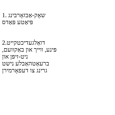
1. שאָק-אַבזאָרבינג
פּיאַטע פּאַדס
דואַל
געדיכטקייט
2.
פּינע, ווייך און באַקוועם,
ניט-זיפּן און
ברעאַטהאַבלע נישט
גרינג צו דעפאָרמירן