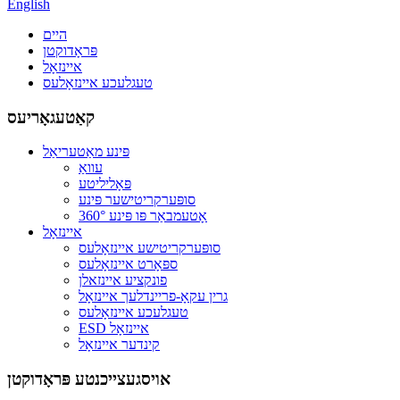
English
היים
פּראָדוקטן
איינזאָל
טעגלעכע איינזאָלעס
קאַטעגאָריעס
פּינע מאַטעריאַל
עוואַ
פּאָליליטע
סופּערקריטישער פּינע
360° אָטעמבאַר פּו פּינע
איינזאָל
סופּערקריטישע איינזאָלעס
ספּאָרט איינזאָלעס
פונקציע איינזאלן
גרין עקאָ-פריינדלעך איינזאָל
טעגלעכע איינזאָלעס
ESD איינזאָל
קינדער איינזאָל
אויסגעצייכנטע פּראָדוקטן