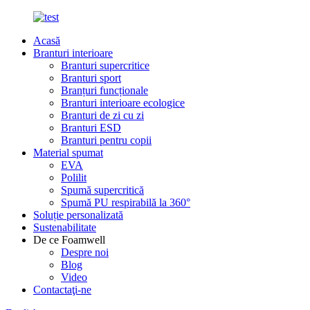
Acasă
Branturi interioare
Branturi supercritice
Branturi sport
Branțuri funcționale
Branturi interioare ecologice
Branturi de zi cu zi
Branturi ESD
Branturi pentru copii
Material spumat
EVA
Polilit
Spumă supercritică
Spumă PU respirabilă la 360°
Soluție personalizată
Sustenabilitate
De ce Foamwell
Despre noi
Blog
Video
Contactaţi-ne