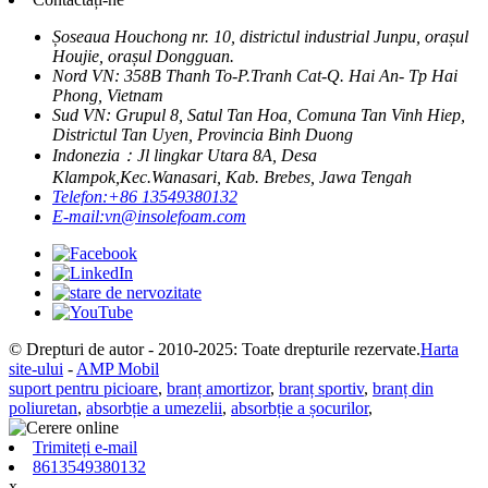
Șoseaua Houchong nr. 10, districtul industrial Junpu, orașul
Houjie, orașul Dongguan.
Nord VN: 358B Thanh To-P.Tranh Cat-Q. Hai An- Tp Hai
Phong, Vietnam
Sud VN: Grupul 8, Satul Tan Hoa, Comuna Tan Vinh Hiep,
Districtul Tan Uyen, Provincia Binh Duong
Indonezia：Jl lingkar Utara 8A, Desa
Klampok,Kec.Wanasari, Kab. Brebes, Jawa Tengah
Telefon:
+86 13549380132
E-mail:
vn@insolefoam.com
© Drepturi de autor - 2010-2025: Toate drepturile rezervate.
Harta
site-ului
-
AMP Mobil
suport pentru picioare
,
branț amortizor
,
branț sportiv
,
branț din
poliuretan
,
absorbție a umezelii
,
absorbție a șocurilor
,
Trimiteți e-mail
8613549380132
x