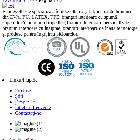
1
2
Următorul >
>>
Pagina 1 / 2
Foamwell este specializată în dezvoltarea și fabricarea de branțuri
din EVA, PU, ​​LATEX, TPE, branțuri interioare cu spumă
supercritică, branțuri ortopedice, branțuri interioare personalizate,
branțuri interioare cu înălțime, branțuri interioare de înaltă tehnologie
și produse pentru îngrijirea picioarelor.
Linkuri rapide
Produse
Ştiri
Despre noi
Întrebări frecvente
Contactaţi-ne
Contactați-ne