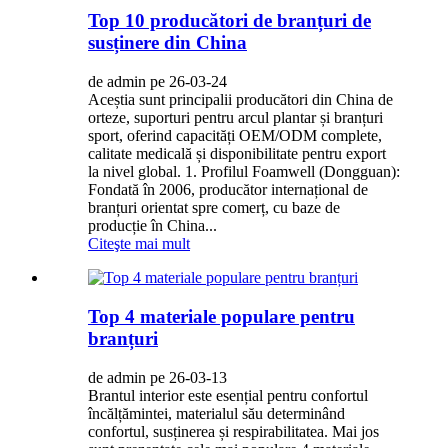
Top 10 producători de branțuri de
susținere din China
de admin pe 26-03-24
Aceștia sunt principalii producători din China de
orteze, suporturi pentru arcul plantar și branțuri
sport, oferind capacități OEM/ODM complete,
calitate medicală și disponibilitate pentru export
la nivel global. 1. Profilul Foamwell (Dongguan):
Fondată în 2006, producător internațional de
branțuri orientat spre comerț, cu baze de
producție în China...
Citeşte mai mult
Top 4 materiale populare pentru
branțuri
de admin pe 26-03-13
Brantul interior este esențial pentru confortul
încălțămintei, materialul său determinând
confortul, susținerea și respirabilitatea. Mai jos