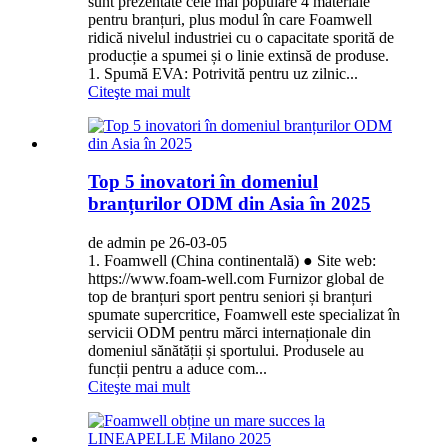
sunt prezentate cele mai populare 4 materiale
pentru branțuri, plus modul în care Foamwell
ridică nivelul industriei cu o capacitate sporită de
producție a spumei și o linie extinsă de produse.
1. Spumă EVA: Potrivită pentru uz zilnic...
Citeşte mai mult
Top 5 inovatori în domeniul
branțurilor ODM din Asia în 2025
de admin pe 26-03-05
1. Foamwell (China continentală) ● Site web:
https://www.foam-well.com Furnizor global de
top de branțuri sport pentru seniori și branțuri
spumate supercritice, Foamwell este specializat în
servicii ODM pentru mărci internaționale din
domeniul sănătății și sportului. Produsele au
funcții pentru a aduce com...
Citeşte mai mult