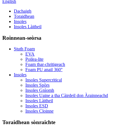
English
Dachaigh
Toraidhean
Insoles
Insoles Làitheil
Roinnean-seòrsa
Stuth Foam
EVA
Poilea-lite
Foam thar-chritigeach
Foam PU anail 360°
Insoles
Insoles Supercritical
Insoles Spòrs
Insoles Gnìomh
Insoles Uaine a tha Càirdeil don Àrainneachd
Insoles Làitheil
Insoles ESD
Insoles Cloinne
Toraidhean sònraichte