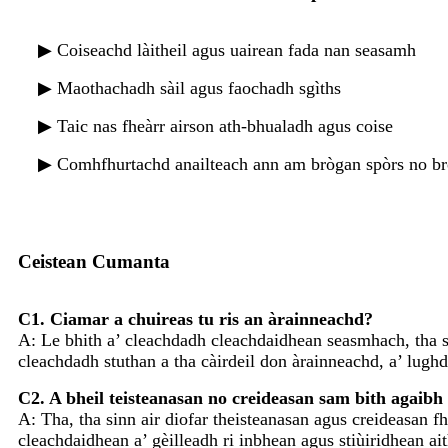
▶ Coiseachd làitheil agus uairean fada nan seasamh
▶ Maothachadh sàil agus faochadh sgìths
▶ Taic nas fheàrr airson ath-bhualadh agus coise
▶ Comhfhurtachd anailteach ann am brògan spòrs no br
Ceistean Cumanta
C1. Ciamar a chuireas tu ris an àrainneachd?
A: Le bhith a’ cleachdadh cleachdaidhean seasmhach, tha si
cleachdadh stuthan a tha càirdeil don àrainneachd, a’ lug
C2. A bheil teisteanasan no creideasan sam bith agaib
A: Tha, tha sinn air diofar theisteanasan agus creideasan 
cleachdaidhean a’ gèilleadh ri inbhean agus stiùiridhean ai