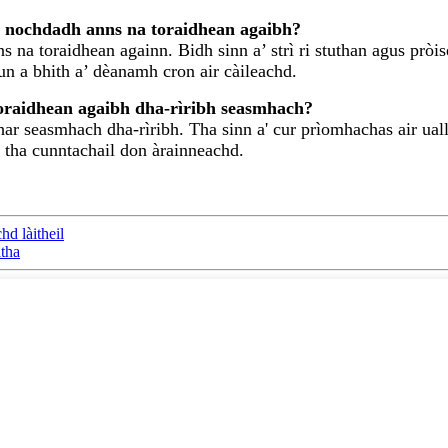
n nochdadh anns na toraidhean agaibh?
 na toraidhean againn. Bidh sinn a’ strì ri stuthan agus pròi
n a bhith a’ dèanamh cron air càileachd.
oraidhean agaibh dha-rìribh seasmhach?
thar seasmhach dha-rìribh. Tha sinn a' cur prìomhachas air ua
 tha cunntachail don àrainneachd.
hd làitheil
atha