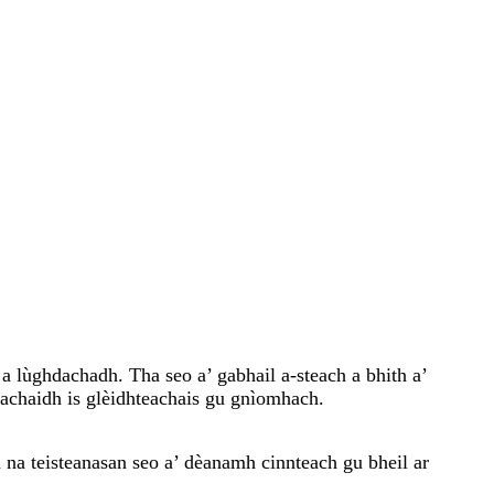
a lùghdachadh. Tha seo a’ gabhail a-steach a bhith a’
eachaidh is glèidhteachais gu gnìomhach.
 na teisteanasan seo a’ dèanamh cinnteach gu bheil ar