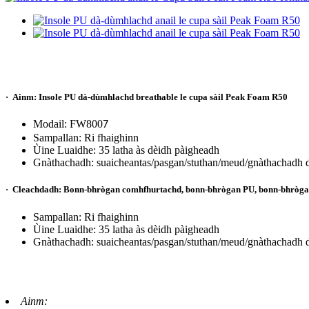
·
Ainm: Insole PU dà-dùmhlachd breathable le cupa sàil Peak Foam R50
Modail: FW800
7
Sampallan: Ri fhaighinn
Ùine Luaidhe: 35 latha às dèidh pàigheadh
Gnàthachadh: suaicheantas/pasgan/stuthan/meud/gnàthachadh 
·
Cleachdadh: Bonn-bhrògan comhfhurtachd, bonn-bhrògan PU, bonn-bhrògan 
Sampallan: Ri fhaighinn
Ùine Luaidhe: 35 latha às dèidh pàigheadh
Gnàthachadh: suaicheantas/pasgan/stuthan/meud/gnàthachadh 
Ainm: