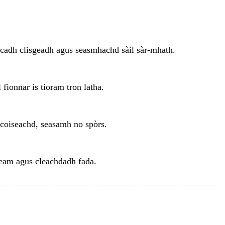
cadh clisgeadh agus seasmhachd sàil sàr-mhath.
onnar is tioram tron ​​latha.
 coiseachd, seasamh no spòrs.
deam agus cleachdadh fada.