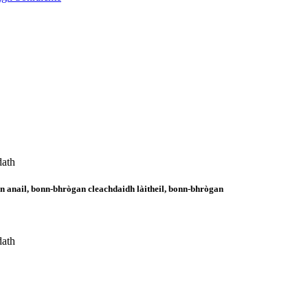
dath
anail, bonn-bhrògan cleachdaidh làitheil, bonn-bhrògan
dath