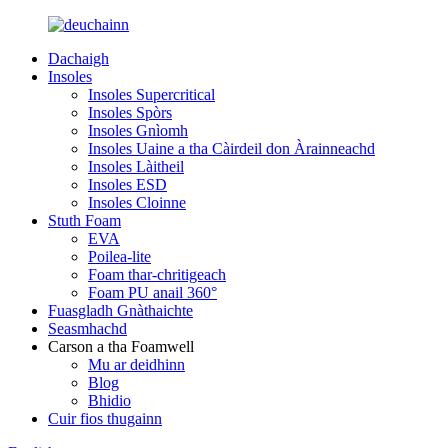
Dachaigh
Insoles
Insoles Supercritical
Insoles Spòrs
Insoles Gnìomh
Insoles Uaine a tha Càirdeil don Àrainneachd
Insoles Làitheil
Insoles ESD
Insoles Cloinne
Stuth Foam
EVA
Poilea-lite
Foam thar-chritigeach
Foam PU anail 360°
Fuasgladh Gnàthaichte
Seasmhachd
Carson a tha Foamwell
Mu ar deidhinn
Blog
Bhidio
Cuir fios thugainn