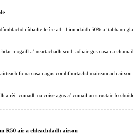
le
mhlachd dùbailte le ìre ath-thionndaidh 50% a’ tabhann gla
dar mogaill a’ neartachadh sruth-adhair gus casan a chumail fi
agairteach fo na casan agus comhfhurtachd maireannach airson
a rèir cumadh na coise agus a’ cumail an structair fo chui
am R50 air a chleachdadh airson