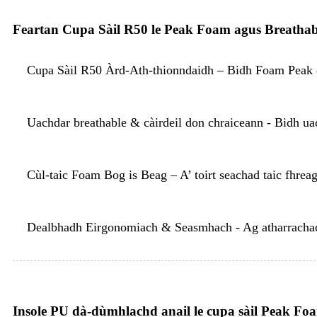
Feartan Cupa Sàil R50 le Peak Foam agus Breathab
Cupa Sàil R50 Àrd-Ath-thionndaidh – Bidh Foam Peak dù
Uachdar breathable & càirdeil don chraiceann - Bidh uach
Cùl-taic Foam Bog is Beag – A’ toirt seachad taic fhre
Dealbhadh Eirgonomiach & Seasmhach - Ag atharrachadh 
Insole PU dà-dùmhlachd anail le cupa sàil Peak Fo