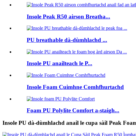
Insole Peak R50 airson Breatha...
PU breathable dà-dùmhlachd ...
Insole PU anailteach le P...
Insole Foam Cuimhne Comhfhurtachd
Foam PU Polylite Comfort a-staigh...
Insole PU dà-dùmhlachd anail le cupa sàil Peak Foa