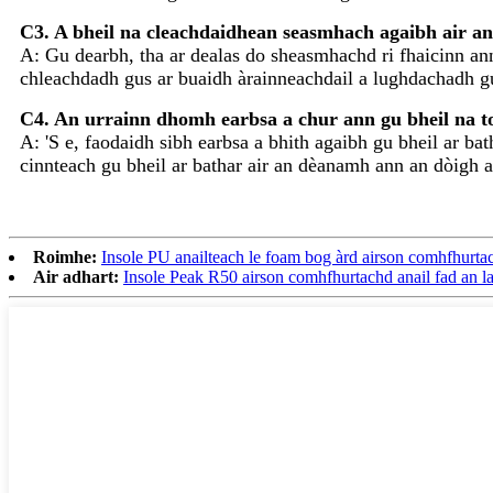
C3. A bheil na cleachdaidhean seasmhach agaibh air a
A: Gu dearbh, tha ar dealas do sheasmhachd ri fhaicinn anns
chleachdadh gus ar buaidh àrainneachdail a lughdachadh gu
C4. An urrainn dhomh earbsa a chur ann gu bheil na t
A: 'S e, faodaidh sibh earbsa a bhith agaibh gu bheil ar ba
cinnteach gu bheil ar bathar air an dèanamh ann an dòigh a
Roimhe:
Insole PU anailteach le foam bog àrd airson comhfhurtac
Air adhart:
Insole Peak R50 airson comhfhurtachd anail fad an l