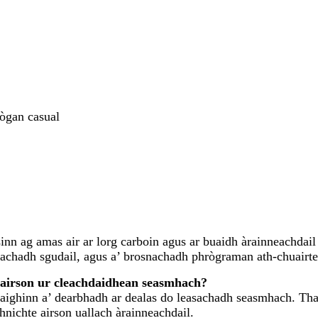
ògan casual
nn ag amas air ar lorg carboin agus ar buaidh àrainneachdail 
hdachadh sgudail, agus a’ brosnachadh phrògraman ath-chuairt
h airson ur cleachdaidhean seasmhach?
fhaighinn a’ dearbhadh ar dealas do leasachadh seasmhach. Tha
thnichte airson uallach àrainneachdail.