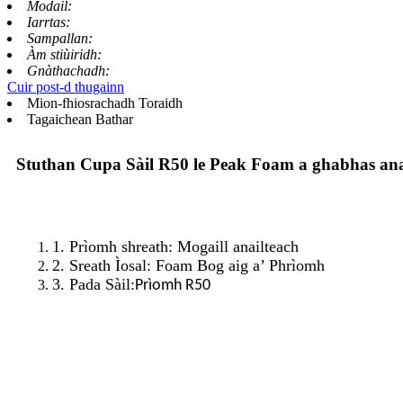
Modail:
Iarrtas:
Sampallan:
Àm stiùiridh:
Gnàthachadh:
Cuir post-d thugainn
Mion-fhiosrachadh Toraidh
Tagaichean Bathar
Stuthan Cupa Sàil R50 le Peak Foam a ghabhas ana
1. Prìomh shreath: Mogaill anailteach
2. Sreath Ìosal: Foam Bog aig a’ Phrìomh
3. Pada Sàil:
Prìomh R50