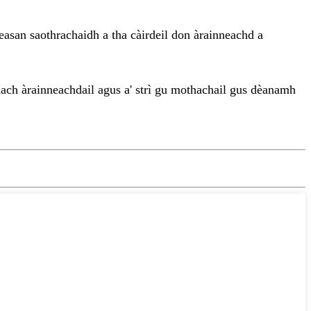
seasan saothrachaidh a tha càirdeil don àrainneachd a
llach àrainneachdail agus a' strì gu mothachail gus dèanamh