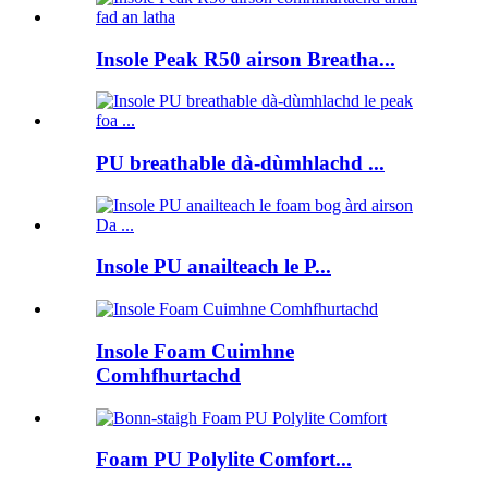
Insole Peak R50 airson Breatha...
PU breathable dà-dùmhlachd ...
Insole PU anailteach le P...
Insole Foam Cuimhne
Comhfhurtachd
Foam PU Polylite Comfort...