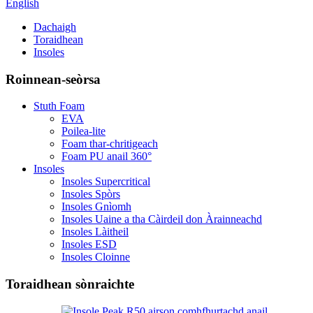
English
Dachaigh
Toraidhean
Insoles
Roinnean-seòrsa
Stuth Foam
EVA
Poilea-lite
Foam thar-chritigeach
Foam PU anail 360°
Insoles
Insoles Supercritical
Insoles Spòrs
Insoles Gnìomh
Insoles Uaine a tha Càirdeil don Àrainneachd
Insoles Làitheil
Insoles ESD
Insoles Cloinne
Toraidhean sònraichte