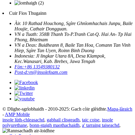
Cuir Fios Thugainn
Àir. 10 Rathad Houchong, Sgìre Ghnìomhachais Junpu, Baile
Houjie, Cathair Dongguan.
VN a Tuath: 358B Thanh To-P.Tranh Cat-Q. Hai An- Tp Hai
Phong, Bhietnam
VN a Deas: Buidheann 8, Baile Tan Hoa, Comann Tan Vinh
Hiep, Sgìre Tan Uyen, Roinn Binh Duong
Indonesia: Jl lingkar Utara 8A, Desa Klampok,
Kec.Wanasari, Kab. Brebes, Jawa Tengah
Fòn:
+86 13549380132
Post-d:
vn@insolefoam.com
© Dlighe-sgrìobhaidh - 2010-2025: Gach còir glèidhte.
Mapa-làraich
-
AMP Mobile
insole lùth-chleasachd
,
gabhail clisgeadh
,
taic coise
,
insole
polyurethane
,
bonn-staigh maothachaidh
,
a' tarraing taiseachd
,