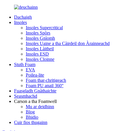
Dachaigh
Insoles
Insoles Supercritical
Insoles Spòrs
Insoles Gnìomh
Insoles Uaine a tha Càirdeil don Àrainneachd
Insoles Làitheil
Insoles ESD
Insoles Cloinne
Stuth Foam
EVA
Poilea-lite
Foam thar-chritigeach
Foam PU anail 360°
Fuasgladh Gnàthaichte
Seasmhachd
Carson a tha Foamwell
Mu ar deidhinn
Blog
Bhidio
Cuir fios thugainn