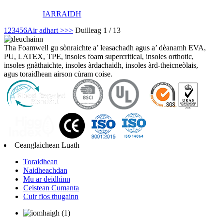
IARRAIDH
1
2
3
4
5
6
Air adhart >
>>
Duilleag 1 / 13
Tha Foamwell gu sònraichte a’ leasachadh agus a’ dèanamh EVA,
PU, ​​LATEX, TPE, insoles foam supercritical, insoles orthotic,
insoles gnàthaichte, insoles àrdachaidh, insoles àrd-theicneòlais,
agus toraidhean airson cùram coise.
Ceanglaichean Luath
Toraidhean
Naidheachdan
Mu ar deidhinn
Ceistean Cumanta
Cuir fios thugainn