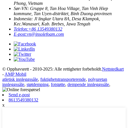
Phong, Vietnam
Sør-VN: Gruppe 8, Tan Hoa Village, Tan Vinh Hiep
kommune, Tan Uyen-distriktet, Binh Duong-provinsen
Indonesia: Jl lingkar Utara 8A, Desa Klampok,
Kec.Wanasari, Kab. Brebes, Jawa Tengah
Telefon:
+86 13549380132
E-post:
vn@insolefoam.com
© Opphavsrett - 2010-2025: Alle rettigheter forbeholdt.
Nettstedkart
-
AMP Mobil
atletisk innleggssåle
,
fuktighetstransporterende
,
polyuretan
innleggssåle
,
støtdemping
,
fotstøtte
,
dempende innleggssåle
,
Send e-post
8613549380132
x