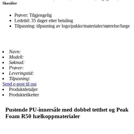
Skosåler
Prøver: Tilgjengelig
Ledetid: 35 dager etter betaling
Tilpasning: tilpasning av logo/pakke/materialer/størrelse/farge
Navn:
Modell:
Søknad:
Prøver:
Leveringstid:
Tilpasning:
Send e-post til oss
Produktdetaljer
Produktetiketter
Pustende PU-innersåle med dobbel tetthet og Peak
Foam R50 hælkoppmaterialer