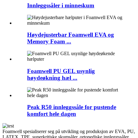
Innleggssåler i minneskum
Høydejusterbar Foamwell EVA og
Memory Foam ...
Foamwell PU GEL usynlig
høydeøkning hæl ...
Peak R50 innleggssåle for pustende
komfort hele dagen
Foamwell spesialiserer seg på utvikling og produksjon av EVA, PU,
​​LATEX, TPE, superkritiske skumsåler, ortopediske innleggssåler,