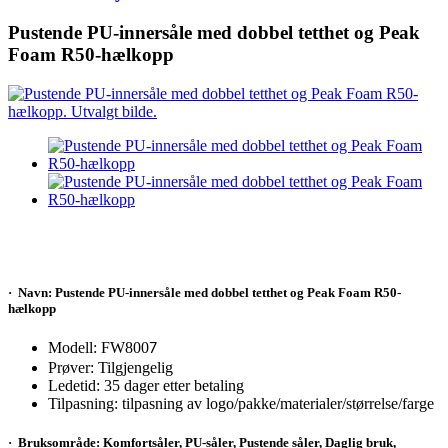
Pustende PU-innersåle med dobbel tetthet og Peak
Foam R50-hælkopp
·
Navn: Pustende PU-innersåle med dobbel tetthet og Peak Foam R50-
hælkopp
Modell: FW800
7
Prøver: Tilgjengelig
Ledetid: 35 dager etter betaling
Tilpasning: tilpasning av logo/pakke/materialer/størrelse/farge
·
Bruksområde: Komfortsåler, PU-såler, Pustende såler, Daglig bruk,