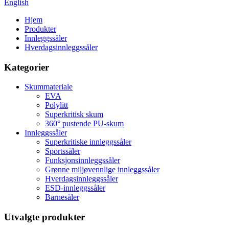
English
Hjem
Produkter
Innleggssåler
Hverdagsinnleggssåler
Kategorier
Skummateriale
EVA
Polylitt
Superkritisk skum
360° pustende PU-skum
Innleggssåler
Superkritiske innleggssåler
Sportssåler
Funksjonsinnleggssåler
Grønne miljøvennlige innleggssåler
Hverdagsinnleggssåler
ESD-innleggssåler
Barnesåler
Utvalgte produkter