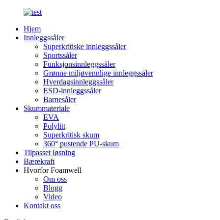
Hjem
Innleggssåler
Superkritiske innleggssåler
Sportssåler
Funksjonsinnleggssåler
Grønne miljøvennlige innleggssåler
Hverdagsinnleggssåler
ESD-innleggssåler
Barnesåler
Skummateriale
EVA
Polylitt
Superkritisk skum
360° pustende PU-skum
Tilpasset løsning
Bærekraft
Hvorfor Foamwell
Om oss
Blogg
Video
Kontakt oss