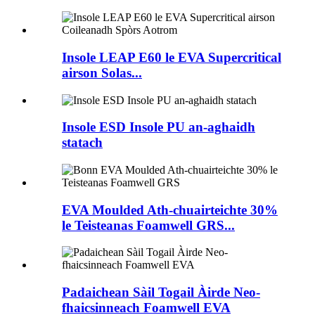
Insole LEAP E60 le EVA Supercritical
airson Solas...
Insole ESD Insole PU an-aghaidh
statach
EVA Moulded Ath-chuairteichte 30%
le Teisteanas Foamwell GRS...
Padaichean Sàil Togail Àirde Neo-
fhaicsinneach Foamwell EVA