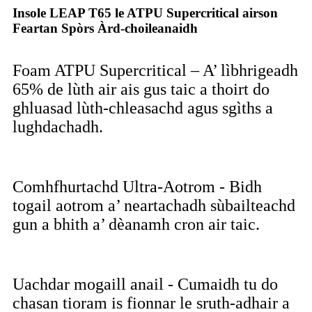
Insole LEAP T65 le ATPU Supercritical airson
Feartan Spòrs Àrd-choileanaidh
Foam ATPU Supercritical – A’ lìbhrigeadh
65% de lùth air ais gus taic a thoirt do
ghluasad lùth-chleasachd agus sgìths a
lughdachadh.
Comhfhurtachd Ultra-Aotrom - Bidh
togail aotrom a’ neartachadh sùbailteachd
gun a bhith a’ dèanamh cron air taic.
Uachdar mogaill anail - Cumaidh tu do
chasan tioram is fionnar le sruth-adhair a