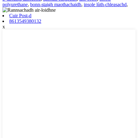
polyurethane
,
bonn-staigh maothachaidh
,
insole lùth-chleasachd
,
Cuir Post-d
8613549380132
x