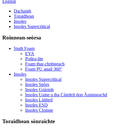
English
Dachaigh
Toraidhean
Insoles
Insoles Supercritical
Roinnean-seòrsa
Stuth Foam
EVA
Poilea-lite
Foam thar-chritigeach
Foam PU anail 360°
Insoles
Insoles Supercritical
Insoles Spòrs
Insoles Gnìomh
Insoles Uaine a tha Càirdeil don Àrainneachd
Insoles Làitheil
Insoles ESD
Insoles Cloinne
Toraidhean sònraichte