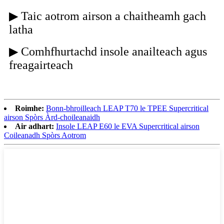
▶ Taic aotrom airson a chaitheamh gach
latha
▶ Comhfhurtachd insole anailteach agus
freagairteach
Roimhe:
Bonn-bhroilleach LEAP T70 le TPEE Supercritical
airson Spòrs Àrd-choileanaidh
Air adhart:
Insole LEAP E60 le EVA Supercritical airson
Coileanadh Spòrs Aotrom