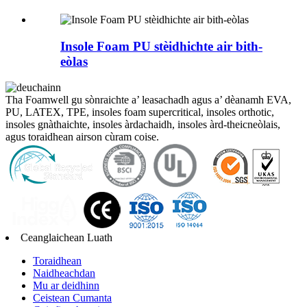
Insole Foam PU stèidhichte air bith-
eòlas
Tha Foamwell gu sònraichte a’ leasachadh agus a’ dèanamh EVA,
PU, ​​LATEX, TPE, insoles foam supercritical, insoles orthotic,
insoles gnàthaichte, insoles àrdachaidh, insoles àrd-theicneòlais,
agus toraidhean airson cùram coise.
Ceanglaichean Luath
Toraidhean
Naidheachdan
Mu ar deidhinn
Ceistean Cumanta