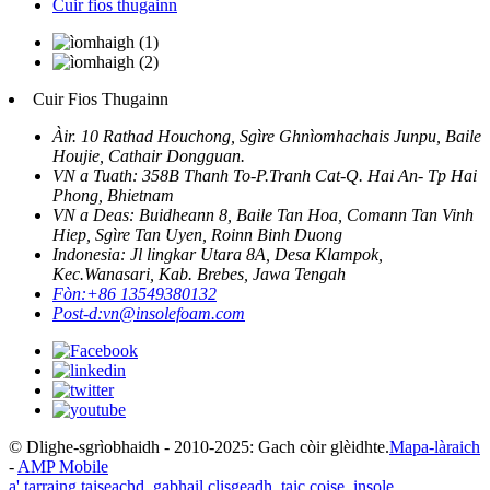
Cuir fios thugainn
Cuir Fios Thugainn
Àir. 10 Rathad Houchong, Sgìre Ghnìomhachais Junpu, Baile
Houjie, Cathair Dongguan.
VN a Tuath: 358B Thanh To-P.Tranh Cat-Q. Hai An- Tp Hai
Phong, Bhietnam
VN a Deas: Buidheann 8, Baile Tan Hoa, Comann Tan Vinh
Hiep, Sgìre Tan Uyen, Roinn Binh Duong
Indonesia: Jl lingkar Utara 8A, Desa Klampok,
Kec.Wanasari, Kab. Brebes, Jawa Tengah
Fòn:
+86 13549380132
Post-d:
vn@insolefoam.com
© Dlighe-sgrìobhaidh - 2010-2025: Gach còir glèidhte.
Mapa-làraich
-
AMP Mobile
a' tarraing taiseachd
,
gabhail clisgeadh
,
taic coise
,
insole