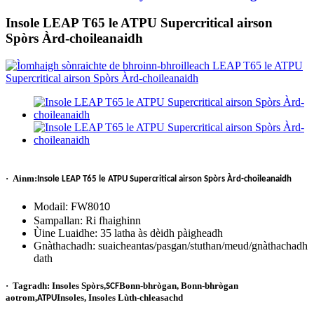
Insole LEAP T65 le ATPU Supercritical airson
Spòrs Àrd-choileanaidh
·
Ainm:
Insole LEAP T65 le ATPU Supercritical airson Spòrs Àrd-choileanaidh
Modail: FW80
10
Sampallan: Ri fhaighinn
Ùine Luaidhe: 35 latha às dèidh pàigheadh
Gnàthachadh: suaicheantas/pasgan/stuthan/meud/gnàthachadh
dath
·
Tagradh: Insoles Spòrs,
Bonn-bhrògan, Bonn-bhrògan
SCF
aotrom,
Insoles, Insoles Lùth-chleasachd
ATPU