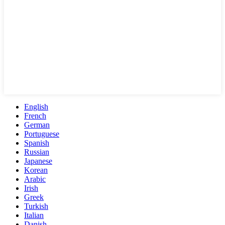
English
French
German
Portuguese
Spanish
Russian
Japanese
Korean
Arabic
Irish
Greek
Turkish
Italian
Danish