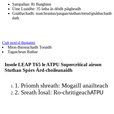
Sampallan: Ri fhaighinn
Ùine Luaidhe: 35 latha às dèidh pàigheadh
Gnàthachadh: suaicheantas/pasgan/stuthan/meud/gnàthachadh
dath
Cuir post-d thugainn
Mion-fhiosrachadh Toraidh
Tagaichean Bathar
Insole LEAP T65 le ATPU Supercritical airson
Stuthan Spòrs Àrd-choileanaidh
1. Prìomh shreath: Mogaill anailteach
2. Sreath Ìosal: Ro-chritigeach
ATPU