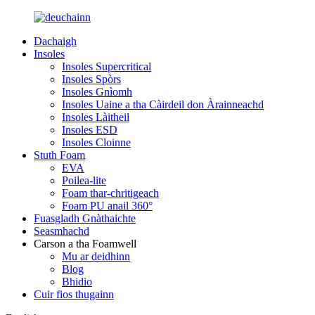
Dachaigh
Insoles
Insoles Supercritical
Insoles Spòrs
Insoles Gnìomh
Insoles Uaine a tha Càirdeil don Àrainneachd
Insoles Làitheil
Insoles ESD
Insoles Cloinne
Stuth Foam
EVA
Poilea-lite
Foam thar-chritigeach
Foam PU anail 360°
Fuasgladh Gnàthaichte
Seasmhachd
Carson a tha Foamwell
Mu ar deidhinn
Blog
Bhidio
Cuir fios thugainn