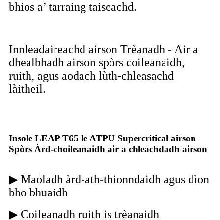
bhios a’ tarraing taiseachd.
Innleadaireachd airson Trèanadh - Air a
dhealbhadh airson spòrs coileanaidh,
ruith, agus aodach lùth-chleasachd
làitheil.
Insole LEAP T65 le ATPU Supercritical airson
Spòrs Àrd-choileanaidh air a chleachdadh airson
▶ Maoladh àrd-ath-thionndaidh agus dìon
bho bhuaidh
▶ Coileanadh ruith is trèanaidh