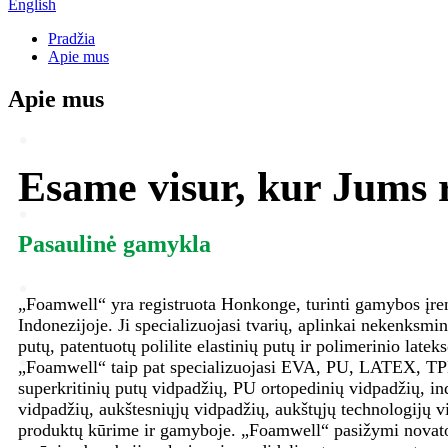
English
Pradžia
Apie mus
Apie mus
Esame visur, kur Jums 
Pasaulinė gamykla
„Foamwell“ yra registruota Honkonge, turinti gamybos įren
Indonezijoje. Ji specializuojasi tvarių, aplinkai nekenksmi
putų, patentuotų polilite elastinių putų ir polimerinio late
„Foamwell“ taip pat specializuojasi EVA, PU, ​​LATEX
superkritinių putų vidpadžių, PU ortopedinių vidpadžių, ind
vidpadžių, aukštesniųjų vidpadžių, aukštųjų technologijų v
produktų kūrime ir gamyboje. „Foamwell“ pasižymi novat