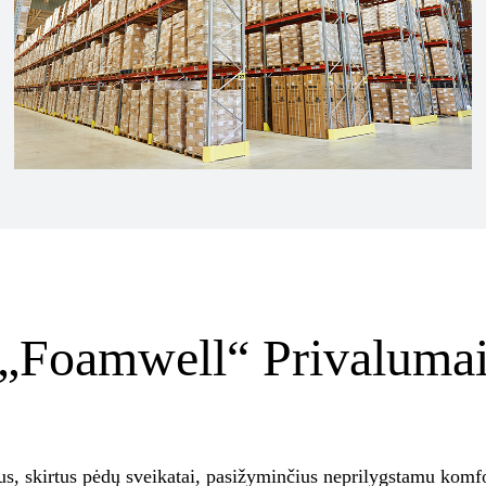
„Foamwell“ Privaluma
tus, skirtus pėdų sveikatai, pasižyminčius neprilygstamu komf