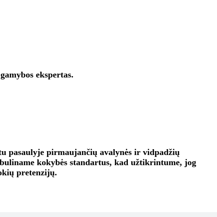
.
i gamybos ekspertas.
u pasaulyje pirmaujančių avalynės ir vidpadžių
tobuliname kokybės standartus, kad užtikrintume, jog
okių pretenzijų.