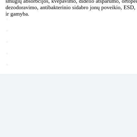
smūgių absorbcijos, kvėpavimo, didelio atsparumo, ortope
dezodoravimo, antibakterinio sidabro jonų poveikio, ESD,
ir gamyba.