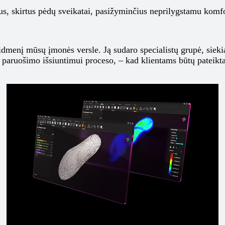
tus, skirtus pėdų sveikatai, pasižyminčius neprilygstamu komf
dmenį mūsų įmonės versle. Ją sudaro specialistų grupė, siekia
 paruošimo išsiuntimui proceso, – kad klientams būtų pateikta