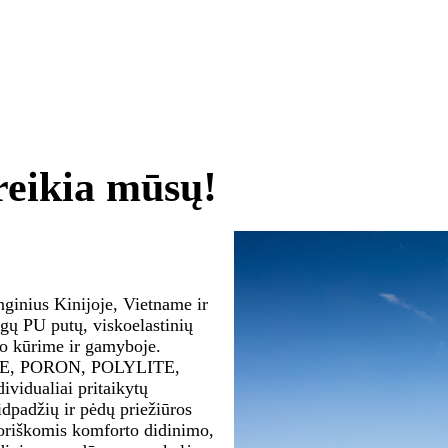
reikia mūsų!
ginius Kinijoje, Vietname ir
ngų PU putų, viskoelastinių
kso kūrime ir gamyboje.
, TPE, PORON, POLYLITE,
ividualiai pritaikytų
idpadžių ir pėdų priežiūros
oriškomis komforto didinimo,