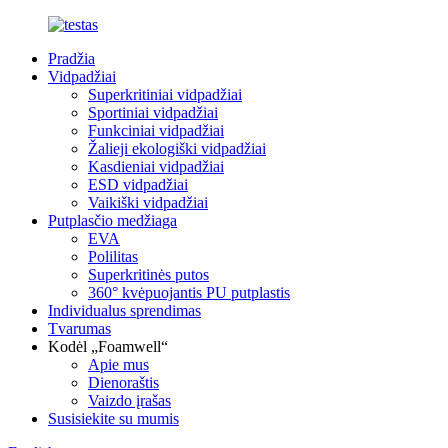
Pradžia
Vidpadžiai
Superkritiniai vidpadžiai
Sportiniai vidpadžiai
Funkciniai vidpadžiai
Žalieji ekologiški vidpadžiai
Kasdieniai vidpadžiai
ESD vidpadžiai
Vaikiški vidpadžiai
Putplasčio medžiaga
EVA
Polilitas
Superkritinės putos
360° kvėpuojantis PU putplastis
Individualus sprendimas
Tvarumas
Kodėl „Foamwell“
Apie mus
Dienoraštis
Vaizdo įrašas
Susisiekite su mumis