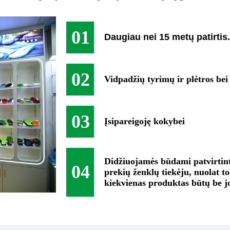
01
Daugiau nei 15 metų patirtis
02
Vidpadžių tyrimų ir plėtros be
03
Įsipareigoję kokybei
Didžiuojamės būdami patvirtint
04
prekių ženklų tiekėju, nuolat 
kiekvienas produktas būtų be j