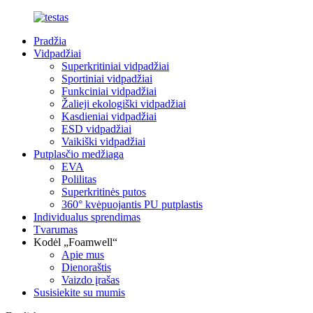
Pradžia
Vidpadžiai
Superkritiniai vidpadžiai
Sportiniai vidpadžiai
Funkciniai vidpadžiai
Žalieji ekologiški vidpadžiai
Kasdieniai vidpadžiai
ESD vidpadžiai
Vaikiški vidpadžiai
Putplasčio medžiaga
EVA
Polilitas
Superkritinės putos
360° kvėpuojantis PU putplastis
Individualus sprendimas
Tvarumas
Kodėl „Foamwell“
Apie mus
Dienoraštis
Vaizdo įrašas
Susisiekite su mumis