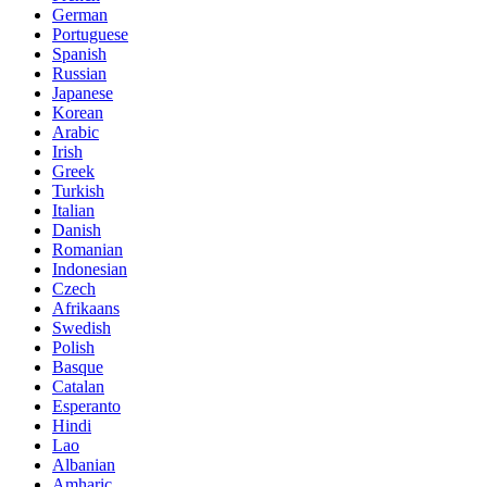
German
Portuguese
Spanish
Russian
Japanese
Korean
Arabic
Irish
Greek
Turkish
Italian
Danish
Romanian
Indonesian
Czech
Afrikaans
Swedish
Polish
Basque
Catalan
Esperanto
Hindi
Lao
Albanian
Amharic