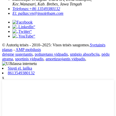
Kec.Wanasari, Kab. Brebes, Jawa Tengah
Telefonas:
+86 13549380132
El. paštas:
vn@insolefoam.com
© Autorių teisės - 2010–2025: Visos teisės saugomos.
Svetainės
planas
-
AMP mobilusis
drėgmę sugeriantis
,
poliuretano vidpadis
,
smūgio absorbcija
,
pėdų
atrama
,
sportinis vidpadis
,
amortizuojantis vidpadis
,
Siųsti el. laišką
8613549380132
x