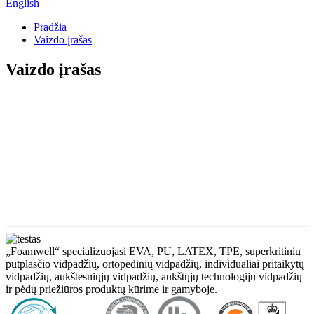
English
Pradžia
Vaizdo įrašas
Vaizdo įrašas
„Foamwell“ specializuojasi EVA, PU, ​​LATEX, TPE, superkritinių
putplasčio vidpadžių, ortopedinių vidpadžių, individualiai pritaikytų
vidpadžių, aukštesniųjų vidpadžių, aukštųjų technologijų vidpadžių
ir pėdų priežiūros produktų kūrime ir gamyboje.