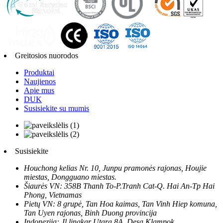
Greitosios nuorodos
Produktai
Naujienos
Apie mus
DUK
Susisiekite su mumis
Susisiekite
Houchong kelias Nr. 10, Junpu pramonės rajonas, Houjie
miestas, Dongguano miestas.
Šiaurės VN: 358B Thanh To-P.Tranh Cat-Q. Hai An-Tp Hai
Phong, Vietnamas
Pietų VN: 8 grupė, Tan Hoa kaimas, Tan Vinh Hiep komuna,
Tan Uyen rajonas, Binh Duong provincija
Indonezija: Jl lingkar Utara 8A, Desa Klampok,