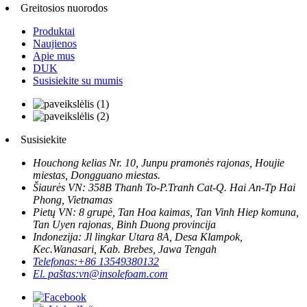
Greitosios nuorodos
Produktai
Naujienos
Apie mus
DUK
Susisiekite su mumis
Susisiekite
Houchong kelias Nr. 10, Junpu pramonės rajonas, Houjie
miestas, Dongguano miestas.
Šiaurės VN: 358B Thanh To-P.Tranh Cat-Q. Hai An-Tp Hai
Phong, Vietnamas
Pietų VN: 8 grupė, Tan Hoa kaimas, Tan Vinh Hiep komuna,
Tan Uyen rajonas, Binh Duong provincija
Indonezija: Jl lingkar Utara 8A, Desa Klampok,
Kec.Wanasari, Kab. Brebes, Jawa Tengah
Telefonas:
+86 13549380132
El. paštas:
vn@insolefoam.com