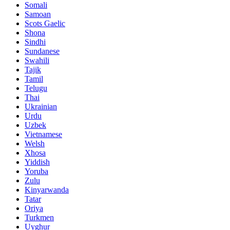
Somali
Samoan
Scots Gaelic
Shona
Sindhi
Sundanese
Swahili
Tajik
Tamil
Telugu
Thai
Ukrainian
Urdu
Uzbek
Vietnamese
Welsh
Xhosa
Yiddish
Yoruba
Zulu
Kinyarwanda
Tatar
Oriya
Turkmen
Uyghur