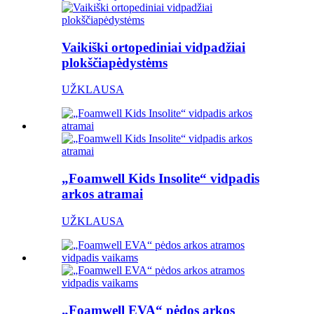
Vaikiški ortopediniai vidpadžiai
plokščiapėdystėms
UŽKLAUSA
„Foamwell Kids Insolite“ vidpadis
arkos atramai
UŽKLAUSA
„Foamwell EVA“ pėdos arkos