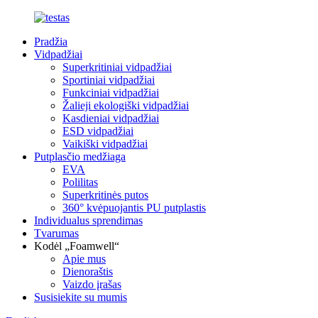
Pradžia
Vidpadžiai
Superkritiniai vidpadžiai
Sportiniai vidpadžiai
Funkciniai vidpadžiai
Žalieji ekologiški vidpadžiai
Kasdieniai vidpadžiai
ESD vidpadžiai
Vaikiški vidpadžiai
Putplasčio medžiaga
EVA
Polilitas
Superkritinės putos
360° kvėpuojantis PU putplastis
Individualus sprendimas
Tvarumas
Kodėl „Foamwell“
Apie mus
Dienoraštis
Vaizdo įrašas
Susisiekite su mumis