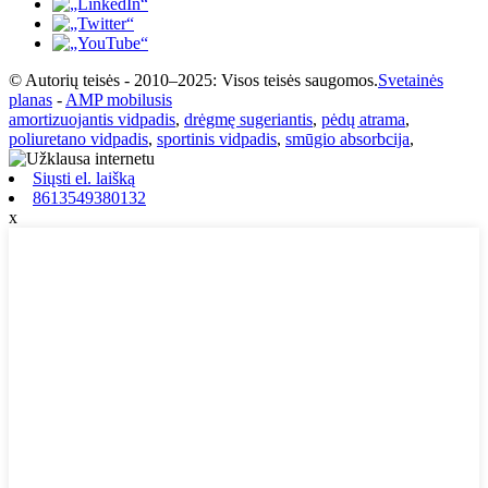
© Autorių teisės - 2010–2025: Visos teisės saugomos.
Svetainės
planas
-
AMP mobilusis
amortizuojantis vidpadis
,
drėgmę sugeriantis
,
pėdų atrama
,
poliuretano vidpadis
,
sportinis vidpadis
,
smūgio absorbcija
,
Siųsti el. laišką
8613549380132
x