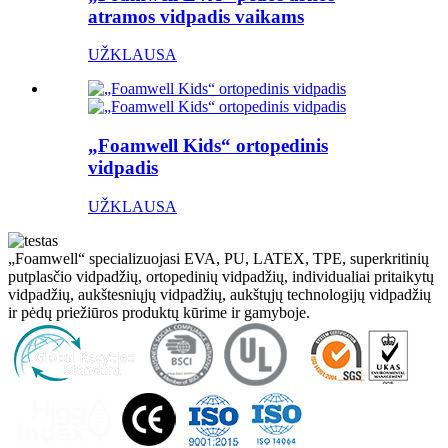
atramos vidpadis vaikams
UŽKLAUSA
„Foamwell Kids“ ortopedinis
vidpadis
UŽKLAUSA
„Foamwell“ specializuojasi EVA, PU, ​​LATEX, TPE, superkritinių
putplasčio vidpadžių, ortopedinių vidpadžių, individualiai pritaikytų
vidpadžių, aukštesniųjų vidpadžių, aukštųjų technologijų vidpadžių
ir pėdų priežiūros produktų kūrime ir gamyboje.