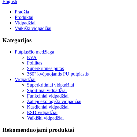
English
Pradžia
Produktai
Vidpadžiai
Vaikiški vidpadžiai
Kategorijos
Putplasčio medžiaga
EVA
Polilitas
Superkritinės putos
360° kvėpuojantis PU putplastis
Vidpadžiai
Superkritiniai vidpadžiai
Sportiniai vidpadžiai
Funkciniai vidpadžiai
Žalieji ekologiški vidpadžiai
Kasdieniai vidpadžiai
ESD vidpadžiai
Vaikiški vidpadžiai
Rekomenduojami produktai