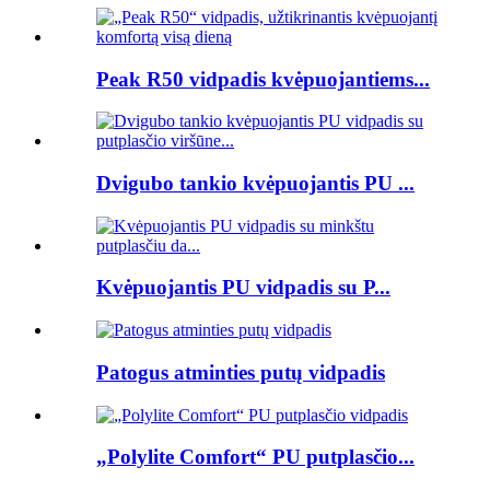
Peak R50 vidpadis kvėpuojantiems...
Dvigubo tankio kvėpuojantis PU ...
Kvėpuojantis PU vidpadis su P...
Patogus atminties putų vidpadis
„Polylite Comfort“ PU putplasčio...