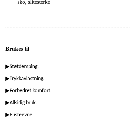
sko, slitesterke
Brukes til
▶
Støtdemping.
▶
Trykkavlastning.
▶
Forbedret komfort.
▶
Allsidig bruk.
▶
Pusteevne.