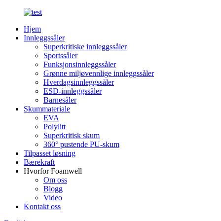
Hjem
Innleggssåler
Superkritiske innleggssåler
Sportssåler
Funksjonsinnleggssåler
Grønne miljøvennlige innleggssåler
Hverdagsinnleggssåler
ESD-innleggssåler
Barnesåler
Skummateriale
EVA
Polylitt
Superkritisk skum
360° pustende PU-skum
Tilpasset løsning
Bærekraft
Hvorfor Foamwell
Om oss
Blogg
Video
Kontakt oss