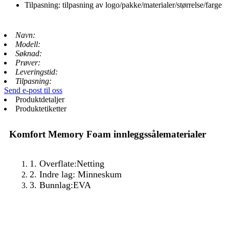
Tilpasning: tilpasning av logo/pakke/materialer/størrelse/farge
Navn:
Modell:
Søknad:
Prøver:
Leveringstid:
Tilpasning:
Send e-post til oss
Produktdetaljer
Produktetiketter
Komfort Memory Foam innleggssålematerialer
1. Overflate:
Netting
2. Indre lag: Minneskum
3. Bunn
lag:
EVA