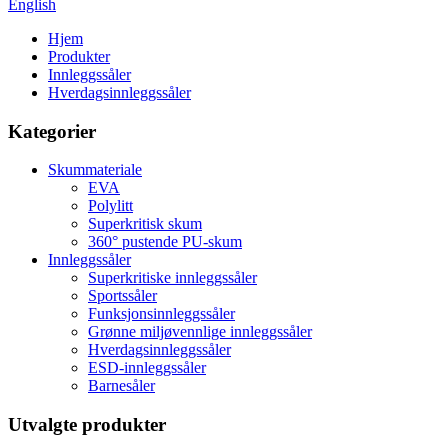
English
Hjem
Produkter
Innleggssåler
Hverdagsinnleggssåler
Kategorier
Skummateriale
EVA
Polylitt
Superkritisk skum
360° pustende PU-skum
Innleggssåler
Superkritiske innleggssåler
Sportssåler
Funksjonsinnleggssåler
Grønne miljøvennlige innleggssåler
Hverdagsinnleggssåler
ESD-innleggssåler
Barnesåler
Utvalgte produkter