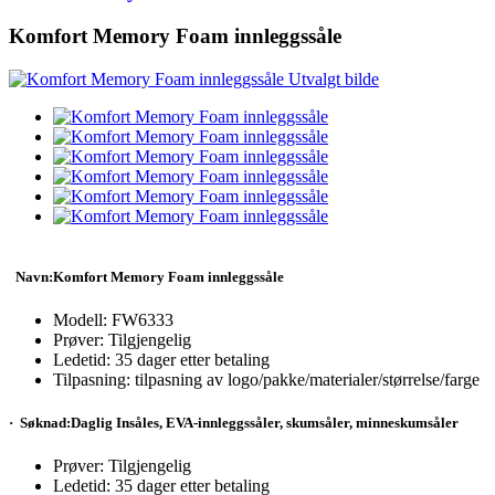
Komfort Memory Foam innleggssåle
Navn:
Komfort Memory Foam innleggssåle
Modell: FW
6333
Prøver: Tilgjengelig
Ledetid: 35 dager etter betaling
Tilpasning: tilpasning av logo/pakke/materialer/størrelse/farge
·
Søknad:
Daglig
I
nsåle
s
,
EVA-innleggssåler, skumsåler, minneskumsåler
Prøver: Tilgjengelig
Ledetid: 35 dager etter betaling