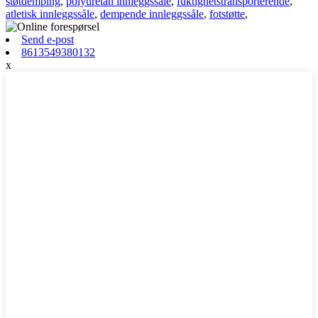
støtdemping
,
polyuretan innleggssåle
,
fuktighetstransporterende
,
atletisk innleggssåle
,
dempende innleggssåle
,
fotstøtte
,
Send e-post
8613549380132
x