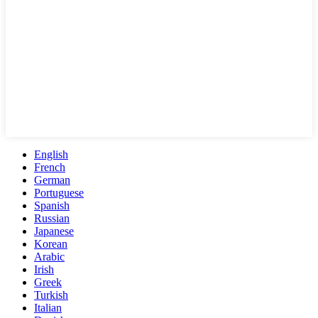
English
French
German
Portuguese
Spanish
Russian
Japanese
Korean
Arabic
Irish
Greek
Turkish
Italian