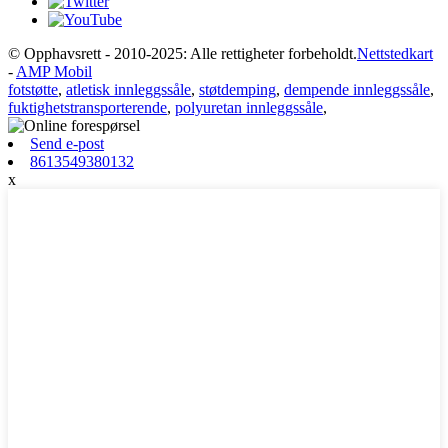
© Opphavsrett - 2010-2025: Alle rettigheter forbeholdt.
Nettstedkart
-
AMP Mobil
fotstøtte
,
atletisk innleggssåle
,
støtdemping
,
dempende innleggssåle
,
fuktighetstransporterende
,
polyuretan innleggssåle
,
Send e-post
8613549380132
x