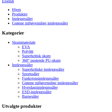
English
Hjem
Produkter
Innleggssåler
Grønne miljøvennlige innleggssåler
Kategorier
Skummateriale
EVA
Polylitt
Superkritisk skum
360° pustende PU-skum
Innleggssåler
Superkritiske innleggssåler
Sportssåler
Funksjonsinnleggssåler
Grønne miljøvennlige innleggssåler
Hverdagsinnleggssåler
ESD-innleggssåler
Barnesåler
Utvalgte produkter