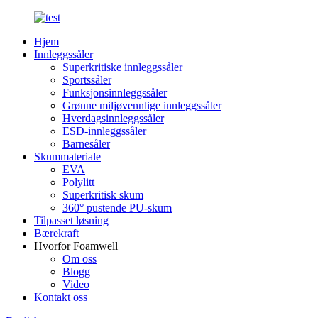
Hjem
Innleggssåler
Superkritiske innleggssåler
Sportssåler
Funksjonsinnleggssåler
Grønne miljøvennlige innleggssåler
Hverdagsinnleggssåler
ESD-innleggssåler
Barnesåler
Skummateriale
EVA
Polylitt
Superkritisk skum
360° pustende PU-skum
Tilpasset løsning
Bærekraft
Hvorfor Foamwell
Om oss
Blogg
Video
Kontakt oss