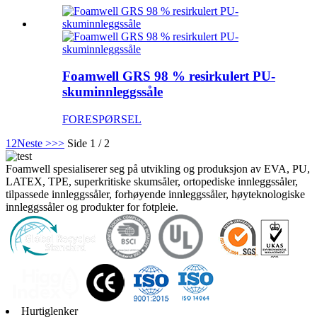
Foamwell GRS 98 % resirkulert PU-
skuminnleggssåle
FORESPØRSEL
1
2
Neste >
>>
Side 1 / 2
Foamwell spesialiserer seg på utvikling og produksjon av EVA, PU,
​​LATEX, TPE, superkritiske skumsåler, ortopediske innleggssåler,
tilpassede innleggssåler, forhøyende innleggssåler, høyteknologiske
innleggssåler og produkter for fotpleie.
Hurtiglenker