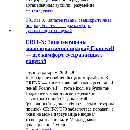
артапедычныя вусцілкі, разумейце...
Чытаць далей
CRIT-X: Запатэнтаваны
звышкрытычны прарыў Foamwell
— дзе камфорт сустракаецца з
навукай
адміністратарам 26-01-20
Камфорт не павінен быць кампрамісам. З
CRIT-X — запатэнтаванай звышкрытычнай
пенай Foamwell — гэта ніколі не будзе так.
Выраблены з дапамогай перадавой
звышкрытычнай CO₂-экструзіі
(рэвалюцыйны, экалагічна чысты вытворчы
працэс), CRIT-X T70 забяспечвае перавагі, з
якімі не можа параўнацца ніводная
традыцыйная пена: ● Мікраядравая
дакладнасць: Супер...
Чытаць далей