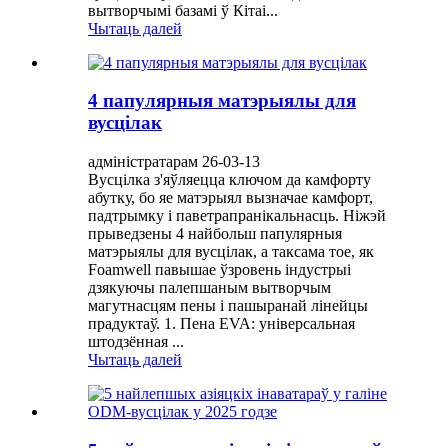
вытворчымі базамі ў Кітаі...
Чытаць далей
4 папулярныя матэрыялы для
вусцілак
адміністратарам 26-03-13
Вусцілка з'яўляецца ключом да камфорту
абутку, бо яе матэрыял вызначае камфорт,
падтрымку і паветрапранікальнасць. Ніжэй
прыведзены 4 найбольш папулярныя
матэрыялы для вусцілак, а таксама тое, як
Foamwell павышае ўзровень індустрыі
дзякуючы палепшаным вытворчым
магутнасцям пены і пашыранай лінейцы
прадуктаў. 1. Пена EVA: універсальная
штодзённая ...
Чытаць далей