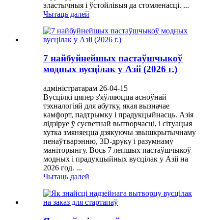
эластычныя і ўстойлівыя да стомленасці. ...
Чытаць далей
7 найбуйнейшых пастаўшчыкоў
модных вусцілак у Азіі (2026 г.)
адміністратарам 26-04-15
Вусцілкі цяпер з'яўляюцца асноўнай
тэхналогіяй для абутку, якая вызначае
камфорт, падтрымку і прадукцыйнасць. Азія
лідзіруе ў сусветнай вытворчасці, і сітуацыя
хутка змяняецца дзякуючы звышкрытычнаму
пенаўтварэнню, 3D-друку і разумнаму
маніторынгу. Вось 7 лепшых пастаўшчыкоў
модных і прадукцыйных вусцілак у Азіі на
2026 год. ...
Чытаць далей