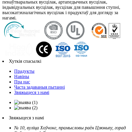
пенаўтваральных вусцілак, артапедычных вусцілак,
індывідуальных вусцілак, вусцілак для павышэння ступні,
высокатэхналагічных вусцілак і прадуктаў для догляду за
нагамі.
Хуткія спасылкі
Прадукты
Навіны
Пра нас
Часта задаваныя пытанні
Звяжыцеся з намі
Звяжыцеся з намі
№ 10, вуліца Хоўчонг, прамысловы раён Цзюньпу, горад