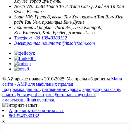
Хоўцзе, горад Дунгуань.
North VN: 358B Thanh To-P.Tranh Cat-Q. Хай Ан Тп Хай
Фонг, В'етнам
South VN: Група 8, вёска Тан Хоа, камуна Тан Вінь Хіеп,
раён Тан Уен, правінцыя Бінь Дуонг
Інданезія: Jl lingkar Utara 8A, Desa Klampok,
Kec.Wanasari, Kab. Брэбес, Джава Тэнга
Тэлефон:
+86 13549380132
Электронная пошта:
vn@insolefoam.com
© Аўтарскае права - 2010-2025: Усе правы абаронены.
Мапа
сайта
-
AMP для мабільных прылад
падтрымка для ног
,
паглынанне ўдараў
,
адводзяць вільгаць
,
спартыўная вусцілка
,
поліўрэтанавая вусцілка
,
амартызацыйная вусцілка
,
Адправіць электронны ліст
8613549380132
x