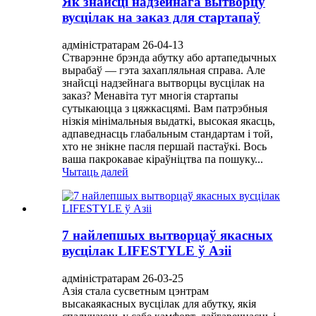
Як знайсці надзейнага вытворцу
вусцілак на заказ для стартапаў
адміністратарам 26-04-13
Стварэнне брэнда абутку або артапедычных
вырабаў — гэта захапляльная справа. Але
знайсці надзейнага вытворцы вусцілак на
заказ? Менавіта тут многія стартапы
сутыкаюцца з цяжкасцямі. Вам патрэбныя
нізкія мінімальныя выдаткі, высокая якасць,
адпаведнасць глабальным стандартам і той,
хто не знікне пасля першай пастаўкі. Вось
ваша пакрокавае кіраўніцтва па пошуку...
Чытаць далей
7 найлепшых вытворцаў якасных
вусцілак LIFESTYLE ў Азіі
адміністратарам 26-03-25
Азія стала сусветным цэнтрам
высакаякасных вусцілак для абутку, якія