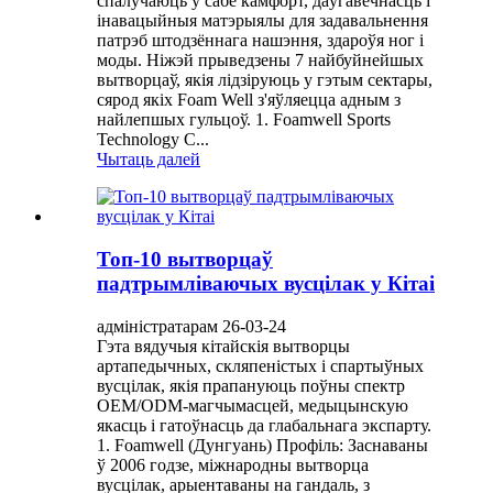
спалучаюць у сабе камфорт, даўгавечнасць і
інавацыйныя матэрыялы для задавальнення
патрэб штодзённага нашэння, здароўя ног і
моды. Ніжэй прыведзены 7 найбуйнейшых
вытворцаў, якія лідзіруюць у гэтым сектары,
сярод якіх Foam Well з'яўляецца адным з
найлепшых гульцоў. 1. Foamwell Sports
Technology C...
Чытаць далей
Топ-10 вытворцаў
падтрымліваючых вусцілак у Кітаі
адміністратарам 26-03-24
Гэта вядучыя кітайскія вытворцы
артапедычных, скляпеністых і спартыўных
вусцілак, якія прапануюць поўны спектр
OEM/ODM-магчымасцей, медыцынскую
якасць і гатоўнасць да глабальнага экспарту.
1. Foamwell (Дунгуань) Профіль: Заснаваны
ў 2006 годзе, міжнародны вытворца
вусцілак, арыентаваны на гандаль, з