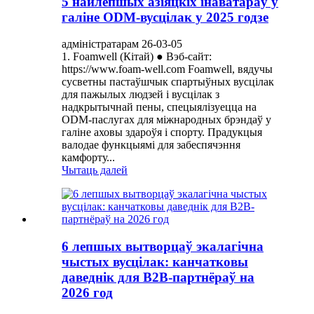
5 найлепшых азіяцкіх інаватараў у
галіне ODM-вусцілак у 2025 годзе
адміністратарам 26-03-05
1. Foamwell (Кітай) ● Вэб-сайт:
https://www.foam-well.com Foamwell, вядучы
сусветны пастаўшчык спартыўных вусцілак
для пажылых людзей і вусцілак з
надкрытычнай пены, спецыялізуецца на
ODM-паслугах для міжнародных брэндаў у
галіне аховы здароўя і спорту. Прадукцыя
валодае функцыямі для забеспячэння
камфорту...
Чытаць далей
6 лепшых вытворцаў экалагічна
чыстых вусцілак: канчатковы
даведнік для B2B-партнёраў на
2026 год