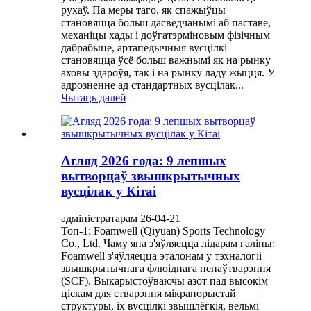
рухаў. Па меры таго, як спажыўцы
становяцца больш дасведчанымі аб паставе,
механіцы хады і доўгатэрміновым фізічным
дабрабыце, артапедычныя вусцілкі
становяцца ўсё больш важнымі як на рынку
аховы здароўя, так і на рынку ладу жыцця. У
адрозненне ад стандартных вусцілак...
Чытаць далей
Агляд 2026 года: 9 лепшых
вытворцаў звышкрытычных
вусцілак у Кітаі
адміністратарам 26-04-21
Топ-1: Foamwell (Qiyuan) Sports Technology
Co., Ltd. Чаму яна з'яўляецца лідарам галіны:
Foamwell з'яўляецца эталонам у тэхналогіі
звышкрытычнага флюіднага пенаўтварэння
(SCF). Выкарыстоўваючы азот пад высокім
ціскам для стварэння мікрапорыстай
структуры, іх вусцілкі звышлёгкія, вельмі