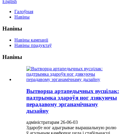
English
Галоўная
Навіны
Навіны
Навіны кампаніі
Навіны прадуктаў
Навіны
Вытворца артапедычных вусцілак:
падтрымка здароўя ног дзякуючы
перадавому эрганамічнаму
дызайну
адміністратарам 26-06-03
Здароўе ног адыгрывае вырашальную ролю
ў агульным камфорце цела і стабільнасці