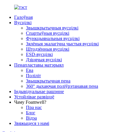
Галоўная
Вусцілкі
Звышкрытычныя вусцілкі
Спартыўныя вусцілкі
Функцыянальныя вусцілкі
Зялёныя экалагічна чыстыя вусцілкі
Штодзённыя вусцілкі
ESD-вусцілкі
Дзіцячыя вусцілкі
Пенапластавы матэрыял
Ева
Поліліт
Звышкрытычная пена
360° дыхаючая поліўрэтанавая пена
Індывідуальнае рашэнне
Устойлівае развіццё
Чаму Foamwell?
Пра нас
Блог
Відэа
Звяжыцеся з намі