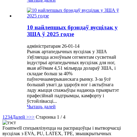
10 найлепшых брэндаў вусцілак у
ЗША ў 2025 годзе
адміністратарам 26-01-14
Рынак артапедычных вусцілак у ЗША
з'яўляецца асноўным сегментам сусветнай
індустрыі артапедычных вусцілак для ног,
якая аб'ёмам 4,51 мільярда долараў ЗША, і
складае больш за 40%
паўночнаамерыканскага рынку. З-за ўсё
большай увагі да здароўя ног і актыўнага
ладу жыцця спажыўцы надаюць прыярытэт
прафесійнай падтрымцы, камфорту і
ўстойлівасці...
Чытаць далей
1
2
3
4
Далей >
>>
Старонка 1 / 4
Foamwell спецыялізуецца на распрацоўцы і вытворчасці
вусцілак з EVA, PU, ​​LATEX, TPE, звышкрытычных