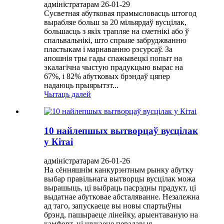
адміністратарам 26-01-29
Сусветная абутковая прамысловасць штогод
вырабляе больш за 20 мільярдаў вусцілак,
большасць з якіх трапляе на сметнікі або ў
спальвальнікі, што спрыяе забруджванню
пластыкам і марнаванню рэсурсаў. За
апошнія тры гады спажывецкі попыт на
экалагічна чыстую прадукцыю вырас на
67%, і 82% абутковых брэндаў цяпер
надаюць прыярытэт...
Чытаць далей
10 найлепшых вытворцаў вусцілак
у Кітаі
адміністратарам 26-01-26
На сённяшнім канкурэнтным рынку абутку
выбар правільнага вытворцы вусцілак можа
вырашыць, ці выбраць пасрэдны прадукт, ці
выдатнае абутковае абсталяванне. Незалежна
ад таго, запускаеце вы новы спартыўны
брэнд, пашыраеце лінейку, арыентаваную на
камфорт, ці шукаеце перадавыя