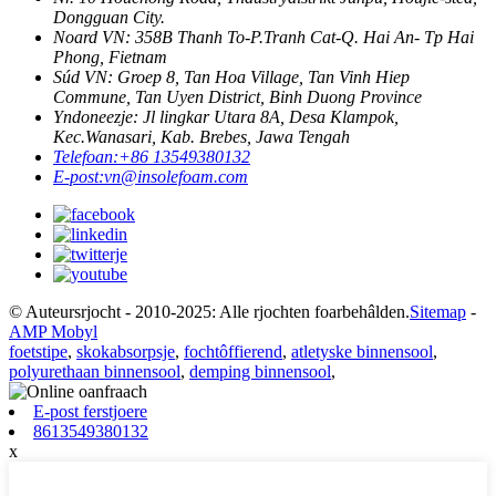
Dongguan City.
Noard VN: 358B Thanh To-P.Tranh Cat-Q. Hai An- Tp Hai
Phong, Fietnam
Súd VN: Groep 8, Tan Hoa Village, Tan Vinh Hiep
Commune, Tan Uyen District, Binh Duong Province
Yndoneezje: Jl lingkar Utara 8A, Desa Klampok,
Kec.Wanasari, Kab. Brebes, Jawa Tengah
Telefoan:
+86 13549380132
E-post:
vn@insolefoam.com
© Auteursrjocht - 2010-2025: Alle rjochten foarbehâlden.
Sitemap
-
AMP Mobyl
foetstipe
,
skokabsorpsje
,
fochtôffierend
,
atletyske binnensool
,
polyurethaan binnensool
,
demping binnensool
,
E-post ferstjoere
8613549380132
x