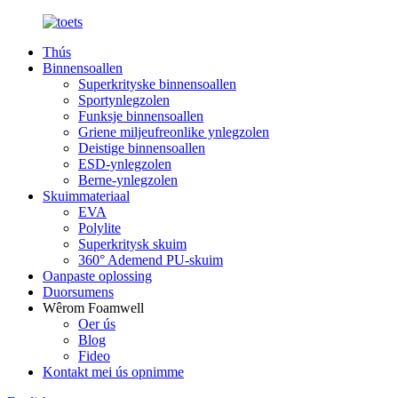
Thús
Binnensoallen
Superkrityske binnensoallen
Sportynlegzolen
Funksje binnensoallen
Griene miljeufreonlike ynlegzolen
Deistige binnensoallen
ESD-ynlegzolen
Berne-ynlegzolen
Skuimmateriaal
EVA
Polylite
Superkritysk skuim
360° Ademend PU-skuim
Oanpaste oplossing
Duorsumens
Wêrom Foamwell
Oer ús
Blog
Fideo
Kontakt mei ús opnimme