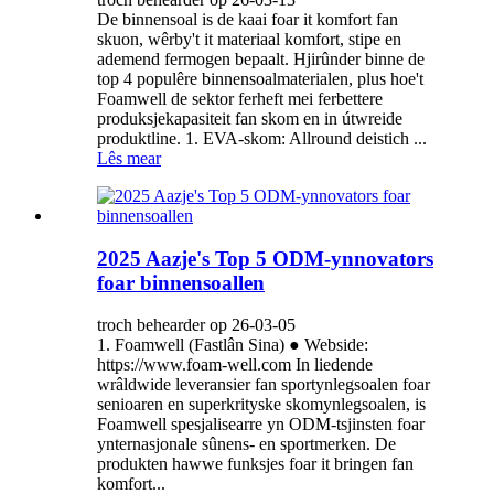
De binnensoal is de kaai foar it komfort fan
skuon, wêrby't it materiaal komfort, stipe en
ademend fermogen bepaalt. Hjirûnder binne de
top 4 populêre binnensoalmaterialen, plus hoe't
Foamwell de sektor ferheft mei ferbettere
produksjekapasiteit fan skom en in útwreide
produktline. 1. EVA-skom: Allround deistich ...
Lês mear
2025 Aazje's Top 5 ODM-ynnovators
foar binnensoallen
troch behearder op 26-03-05
1. Foamwell (Fastlân Sina) ● Webside:
https://www.foam-well.com In liedende
wrâldwide leveransier fan sportynlegsoalen foar
senioaren en superkrityske skomynlegsoalen, is
Foamwell spesjalisearre yn ODM-tsjinsten foar
ynternasjonale sûnens- en sportmerken. De
produkten hawwe funksjes foar it bringen fan
komfort...