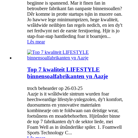
begjinne is spannend. Mar it finen fan in
betroubere fabrikant fan oanpaste binnensoallen?
Dêr komme in protte startups tsjin in muorre oan.
Jo hawwe lege minimumprizen, hege kwaliteit,
wrâldwide neilibjen fan regels nedich, en ien dy't
net ferdwynt nei de earste ferstjoering. Hjir is jo
stap-foar-stap hantlieding foar it boarnjen...
Lês mear
Top 7 kwaliteit LIFESTYLE
binnensoalfabrikanten yn Aazje
troch behearder op 26-03-25
Aazje is it wrâldwide sintrum wurden foar
heechweardige lifestyle-ynlegzolen, dy't komfort,
duorsumens en ynnovative materialen
kombinearje om te foldwaan oan deistige wear,
foetsûnens en moadebehoeften. Hjirûnder binne
de top 7 fabrikanten dy't de sektor liede, mei
Foam Well as in útsûnderlike spiler. 1. Foamwell
Sports Technology C...