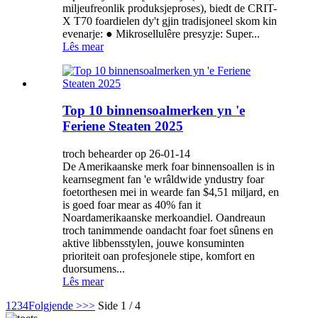
miljeufreonlik produksjeproses), biedt de CRIT-
X T70 foardielen dy't gjin tradisjoneel skom kin
evenarje: ● Mikrosellulêre presyzje: Super...
Lês mear
Top 10 binnensoalmerken yn 'e
Feriene Steaten 2025
troch behearder op 26-01-14
De Amerikaanske merk foar binnensoallen is in
kearnsegment fan 'e wrâldwide yndustry foar
foetorthesen mei in wearde fan $4,51 miljard, en
is goed foar mear as 40% fan it
Noardamerikaanske merkoandiel. Oandreaun
troch tanimmende oandacht foar foet sûnens en
aktive libbensstylen, jouwe konsuminten
prioriteit oan profesjonele stipe, komfort en
duorsumens...
Lês mear
1
2
3
4
Folgjende >
>>
Side 1 / 4