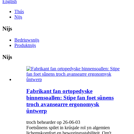
English
Thús
Nijs
Nijs
Bedriuwsnijs
Produktnijs
Nijs
Fabrikant fan ortopedyske
binnensoallen: Stipe fan foet sûnens
troch avansearre ergonomysk
ûntwerp
troch behearder op 26-06-03
Foetsûnens spilet in krúsjale rol yn algemien
lichemskomfort en bewegingsstabiliteit. Om't