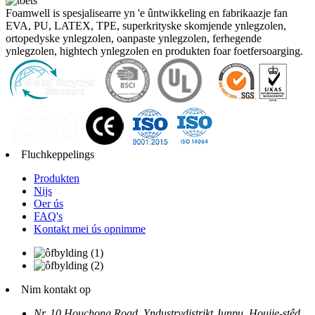
Foamwell is spesjalisearre yn 'e ûntwikkeling en fabrikaazje fan
EVA, PU, ​​LATEX, TPE, superkrityske skomjende ynlegzolen,
ortopedyske ynlegzolen, oanpaste ynlegzolen, ferhegende
ynlegzolen, hightech ynlegzolen en produkten foar foetfersoarging.
Fluchkeppelings
Produkten
Nijs
Oer ús
FAQ's
Kontakt mei ús opnimme
Nim kontakt op
Nr. 10 Houchong Road, Yndustrydistrikt Junpu, Houjie-stêd,