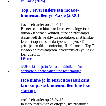
Top 7 leveransiers fan moade-
binnensoallen yn Aazje (2026)
troch behearder op 26-04-15
Binnensoallen binne no kearntechnology foar
skuon - it bepaalt komfort, stipe en prestaasjes.
Aazje liedt de wrâldwide produksje, en it lânskip
feroaret rap mei superkritysk skuimjen, 3D-
printsjen en tûke monitoring. Hjir binne de Top 7
moade- en prestaasjesoallenleveransiers yn Aazje
foar 2026. ...
Lês mear
Hoe kinne jo in fertroude fabrikant
fan oanpaste binnensoallen fine foar
startups
troch behearder op 26-04-13
In merk foar skuon of ortopedyske produkten