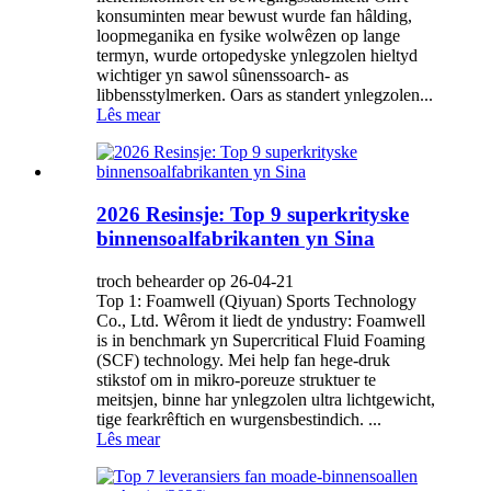
konsuminten mear bewust wurde fan hâlding,
loopmeganika en fysike wolwêzen op lange
termyn, wurde ortopedyske ynlegzolen hieltyd
wichtiger yn sawol sûnenssoarch- as
libbensstylmerken. Oars as standert ynlegzolen...
Lês mear
2026 Resinsje: Top 9 superkrityske
binnensoalfabrikanten yn Sina
troch behearder op 26-04-21
Top 1: Foamwell (Qiyuan) Sports Technology
Co., Ltd. Wêrom it liedt de yndustry: Foamwell
is in benchmark yn Supercritical Fluid Foaming
(SCF) technology. Mei help fan hege-druk
stikstof om in mikro-poreuze struktuer te
meitsjen, binne har ynlegzolen ultra lichtgewicht,
tige fearkrêftich en wurgensbestindich. ...
Lês mear