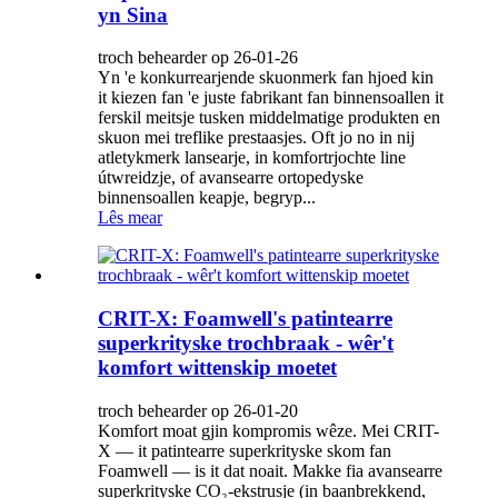
yn Sina
troch behearder op 26-01-26
Yn 'e konkurrearjende skuonmerk fan hjoed kin
it kiezen fan 'e juste fabrikant fan binnensoallen it
ferskil meitsje tusken middelmatige produkten en
skuon mei treflike prestaasjes. Oft jo no in nij
atletykmerk lansearje, in komfortrjochte line
útwreidzje, of avansearre ortopedyske
binnensoallen keapje, begryp...
Lês mear
CRIT-X: Foamwell's patintearre
superkrityske trochbraak - wêr't
komfort wittenskip moetet
troch behearder op 26-01-20
Komfort moat gjin kompromis wêze. Mei CRIT-
X — it patintearre superkrityske skom fan
Foamwell — is it dat noait. Makke fia avansearre
superkrityske CO₂-ekstrusje (in baanbrekkend,