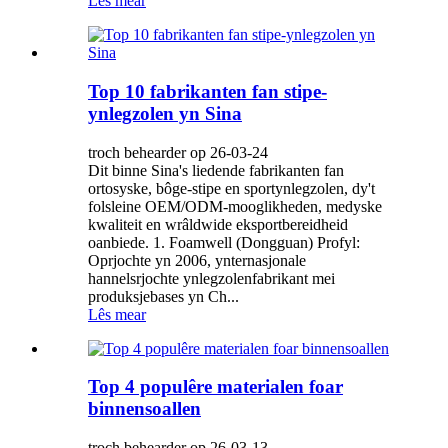
Lês mear
Top 10 fabrikanten fan stipe-
ynlegzolen yn Sina
troch behearder op 26-03-24
Dit binne Sina's liedende fabrikanten fan
ortosyske, bôge-stipe en sportynlegzolen, dy't
folsleine OEM/ODM-mooglikheden, medyske
kwaliteit en wrâldwide eksportbereidheid
oanbiede. 1. Foamwell (Dongguan) Profyl:
Oprjochte yn 2006, ynternasjonale
hannelsrjochte ynlegzolenfabrikant mei
produksjebases yn Ch...
Lês mear
Top 4 populêre materialen foar
binnensoallen
troch behearder op 26-03-13