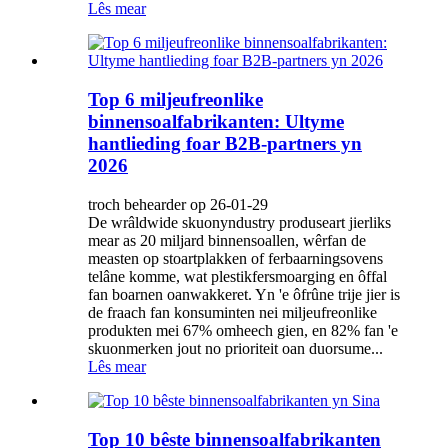
Lês mear
Top 6 miljeufreonlike
binnensoalfabrikanten: Ultyme
hantlieding foar B2B-partners yn
2026
troch behearder op 26-01-29
De wrâldwide skuonyndustry produseart jierliks ​​
mear as 20 miljard binnensoallen, wêrfan de
measten op stoartplakken of ferbaarningsovens
telâne komme, wat plestikfersmoarging en ôffal
fan boarnen oanwakkeret. Yn 'e ôfrûne trije jier is
de fraach fan konsuminten nei miljeufreonlike
produkten mei 67% omheech gien, en 82% fan 'e
skuonmerken jout no prioriteit oan duorsume...
Lês mear
Top 10 bêste binnensoalfabrikanten