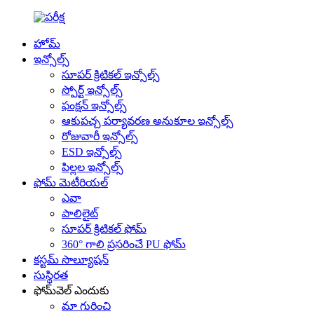
హోమ్
ఇన్సోల్స్
సూపర్ క్రిటికల్ ఇన్సోల్స్
స్పోర్ట్ ఇన్సోల్స్
ఫంక్షన్ ఇన్సోల్స్
ఆకుపచ్చ పర్యావరణ అనుకూల ఇన్సోల్స్
రోజువారీ ఇన్సోల్స్
ESD ఇన్సోల్స్
పిల్లల ఇన్సోల్స్
ఫోమ్ మెటీరియల్
ఎవా
పాలిలైట్
సూపర్ క్రిటికల్ ఫోమ్
360° గాలి ప్రసరించే PU ఫోమ్
కస్టమ్ సొల్యూషన్
సుస్థిరత
ఫోమ్‌వెల్ ఎందుకు
మా గురించి