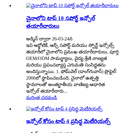
చైనాలోని టాప్ 10 సపోర్ట్ ఇన్సోల్
తయారీదారులు
అడ్మిన్ ద్వారా 26-03-24న
ఇవి ఆర్థోటిక్, ఆర్చ్ సపోర్ట్ మరియు స్పోర్ట్ ఇన్సోల్స్
తయారీలో చైనాలోని ప్రముఖ తయారీదారులు, పూర్తి
OEM/ODM సామర్థ్యాలు, వైద్య-శ్రేణి నాణ్యత
మరియు ప్రపంచవ్యాప్త ఎగుమతి సంసిద్ధతను
అందిస్తున్నాయి. 1. ఫోమ్‌వెల్ (డాంగ్‌గువాన్) ప్రొఫైల్:
2006లో స్థాపించబడింది, చైనాలో ఉత్పత్తి
స్థావరాలతో అంతర్జాతీయ వాణిజ్య-ఆధారిత
ఇన్సోల్ తయారీదారు...
మరింత చదవండి
ఇన్సోల్ కోసం టాప్ 4 ప్రసిద్ధ మెటీరియల్స్