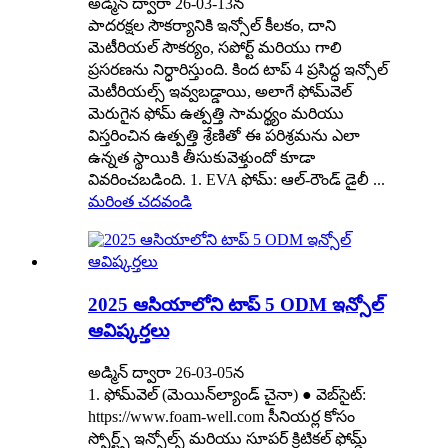
అడ్మిన్ ద్వారా 26-03-13న
పాదరక్షల సౌకర్యానికి ఇన్సోల్ కీలకం, దాని
మెటీరియల్ సౌకర్యం, సపోర్ట్ మరియు గాలి
ప్రసరణను నిర్ధారిస్తుంది. కింద టాప్ 4 ప్రసిద్ధ ఇన్సోల్
మెటీరియల్స్ ఇవ్వబడ్డాయి, అలాగే ఫోమ్‌వెల్
మెరుగైన ఫోమ్ ఉత్పత్తి సామర్థ్యం మరియు
విస్తరించిన ఉత్పత్తి శ్రేణితో ఈ పరిశ్రమను ఎలా
ఉన్నత స్థాయికి తీసుకువెళ్తుందో కూడా
వివరించబడింది. 1. EVA ఫోమ్: ఆల్-రౌండ్ డైలీ ...
మరింత చదవండి
2025 ఆసియాలోని టాప్ 5 ODM ఇన్సోల్
ఆవిష్కర్తలు
అడ్మిన్ ద్వారా 26-03-05న
1. ఫోమ్‌వెల్ (మెయిన్‌ల్యాండ్ చైనా) ● వెబ్‌సైట్:
https://www.foam-well.com సీనియర్ల కోసం
స్పోర్ట్స్ ఇన్సోల్స్ మరియు సూపర్ క్రిటికల్ ఫోమ్డ్