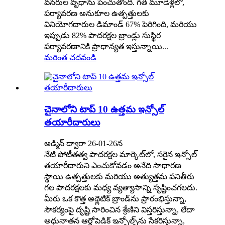
వనరుల వృధాను పెంచుతోంది. గత మూడేళ్లలో,
పర్యావరణ అనుకూల ఉత్పత్తులకు
వినియోగదారుల డిమాండ్ 67% పెరిగింది, మరియు
ఇప్పుడు 82% పాదరక్షల బ్రాండ్లు సుస్థిర
పర్యావరణానికి ప్రాధాన్యత ఇస్తున్నాయి...
మరింత చదవండి
చైనాలోని టాప్ 10 ఉత్తమ ఇన్సోల్
తయారీదారులు
అడ్మిన్ ద్వారా 26-01-26న
నేటి పోటీతత్వ పాదరక్షల మార్కెట్‌లో, సరైన ఇన్సోల్
తయారీదారుని ఎంచుకోవడం అనేది సాధారణ
స్థాయి ఉత్పత్తులకు మరియు అత్యుత్తమ పనితీరు
గల పాదరక్షలకు మధ్య వ్యత్యాసాన్ని సృష్టించగలదు.
మీరు ఒక కొత్త అథ్లెటిక్ బ్రాండ్‌ను ప్రారంభిస్తున్నా,
సౌకర్యంపై దృష్టి సారించిన శ్రేణిని విస్తరిస్తున్నా, లేదా
అధునాతన ఆర్థోపెడిక్ ఇన్సోల్స్‌ను సేకరిస్తున్నా,