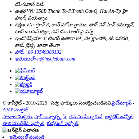
డోంగువాన్ సిటీ.
ఉత్తర VN: 358B Thanh To-P.Tranh Cat-Q. Hai An-Tp హై
ఫాంగ్, వియత్నాం
దక్షిణ VN: గ్రూప్ 8, టాన్ హోవా గ్రామం, తాన్ విన్ హిప్ కమ్యూన్,
టాన్ ఉయెన్ జిల్లా, బిన్ డుయోంగ్ ప్రావిన్స్
ఇండోనేషియా: Jl లింగర్ ఉతారా 8A, దేశ క్లాంపోక్, కెక్.వనసరి,
కాబ్. బ్రెబ్స్, జావా తెంగా
ఫోన్:
+86 13549380132
ఇమెయిల్:
vn@insolefoam.com
© కాపీరైట్ - 2010-2025 : సర్వ హక్కులు సంరక్షించబడినవి.
సైట్‌మ్యాప్
-
AMP మొబైల్
పాదాల మద్దతు
,
షాక్ అబ్సార్ప్షన్
,
తేమను పీల్చుకునే
,
అథ్లెటిక్ ఇన్సోల్
,
పాలియురేథేన్ ఇన్సోల్
,
కుషనింగ్ ఇన్సోల్
,
ఇమెయిల్ పంపండి