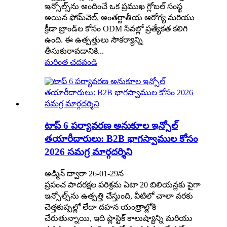
ఇన్సోల్స్‌ను అందించే ఒక ప్రముఖ గ్లోబల్ సంస్థ
అయిన ఫోమ్‌వెల్, అంతర్జాతీయ ఆరోగ్య మరియు
క్రీడా బ్రాండ్‌ల కోసం ODM సేవల్లో ప్రత్యేకత కలిగి
ఉంది. ఈ ఉత్పత్తులు సౌకర్యాన్ని
తీసుకురావడానికి...
మరింత చదవండి
టాప్ 6 పర్యావరణ అనుకూల ఇన్సోల్
తయారీదారులు: B2B భాగస్వాముల కోసం
2026 సమగ్ర మార్గదర్శిని
అడ్మిన్ ద్వారా 26-01-29న
ప్రపంచ పాదరక్షల పరిశ్రమ ఏటా 20 బిలియన్లకు పైగా
ఇన్సోల్స్‌ను ఉత్పత్తి చేస్తుంది, వీటిలో చాలా వరకు
చెత్తకుప్పల్లో లేదా దహన యంత్రాల్లోకి
చేరుతున్నాయి, ఇది ప్లాస్టిక్ కాలుష్యాన్ని మరియు