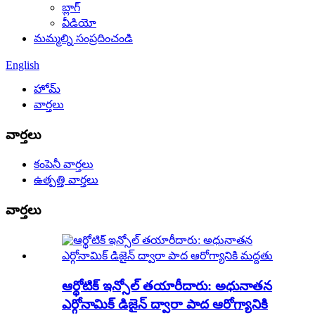
బ్లాగ్
వీడియో
మమ్మల్ని సంప్రదించండి
English
హోమ్
వార్తలు
వార్తలు
కంపెనీ వార్తలు
ఉత్పత్తి వార్తలు
వార్తలు
ఆర్థోటిక్ ఇన్సోల్ తయారీదారు: అధునాతన
ఎర్గోనామిక్ డిజైన్ ద్వారా పాద ఆరోగ్యానికి