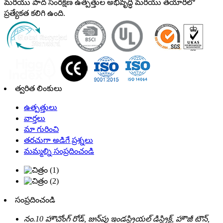
మరియు పాద సంరక్షణ ఉత్పత్తుల అభివృద్ధి మరియు తయారీలో
ప్రత్యేకత కలిగి ఉంది.
త్వరిత లింకులు
ఉత్పత్తులు
వార్తలు
మా గురించి
తరచుగా అడిగే ప్రశ్నలు
మమ్మల్ని సంప్రదించండి
సంప్రదించండి
నం.10 హౌచోంగ్ రోడ్, జున్‌పు ఇండస్ట్రియల్ డిస్ట్రిక్ట్, హౌజీ టౌన్,