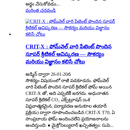
అర్థం చేసుకోవడం...
మరింత చదవండి
CRIT-X : ఫోమ్‌వెల్ వారి పేటెంట్ పొందిన
సూపర్ క్రిటికల్ ఆవిష్కరణ — సౌకర్యం
మరియు విజ్ఞానం కలిసే చోటు
అడ్మిన్ ద్వారా 26-01-20న
సౌకర్యం విషయంలో రాజీ పడకూడదు. ఫోమ్‌వెల్
వారి పేటెంట్ పొందిన సూపర్ క్రిటికల్ ఫోమ్ అయిన
CRIT-X తో, అది ఎప్పటికీ జరగదు. అధునాతన
సూపర్ క్రిటికల్ CO₂ ఎక్స్‌ట్రూషన్ (ఒక
విప్లవాత్మకమైన, పర్యావరణ అనుకూల తయారీ
ప్రక్రియ) ద్వారా రూపొందించబడిన CRIT-X T70, ఏ
సాంప్రదాయ ఫోమ్ అందించలేని ప్రయోజనాలను
అందిస్తుంది: ● మైక్రోసెల్యులార్ ఖచ్చితత్వం: సుపె...