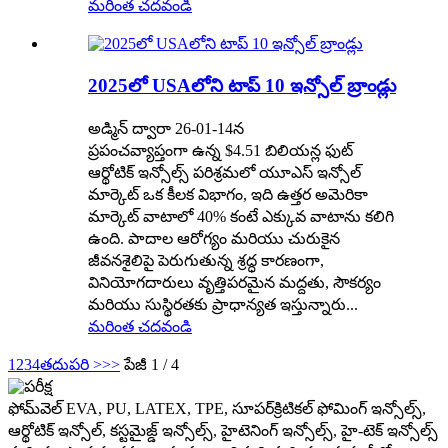
మరింత చదవండి
2025లో USAలోని టాప్ 10 ఇన్సోల్ బ్రాండ్లు
అడ్మిన్ ద్వారా 26-01-14న
ప్రపంచవ్యాప్తంగా ఉన్న $4.51 బిలియన్ల ఫుట్
ఆర్థోటిక్ ఇన్సోల్స్ పరిశ్రమలో యూఎస్ ఇన్సోల్
మార్కెట్ ఒక కీలక విభాగం, ఇది ఉత్తర అమెరికా
మార్కెట్ వాటాలో 40% కంటే ఎక్కువ వాటాను కలిగి
ఉంది. పాదాల ఆరోగ్యం మరియు చురుకైన
జీవనశైలిపై పెరుగుతున్న శ్రద్ధ కారణంగా,
వినియోగదారులు వృత్తిపరమైన మద్దతు, సౌకర్యం
మరియు సుస్థిరతకు ప్రాధాన్యత ఇస్తున్నారు...
మరింత చదవండి
1
2
3
4
తదుపరి >
>>
పేజీ 1 / 4
ఫోమ్‌వెల్ EVA, PU, ​​LATEX, TPE, సూపర్‌క్రిటికల్ ఫోమింగ్ ఇన్సోల్స్,
ఆర్థోటిక్ ఇన్సోల్, కస్టమైజ్డ్ ఇన్సోల్స్, హైటెనింగ్ ఇన్సోల్స్, హై-టెక్ ఇన్సోల్స్