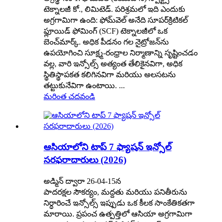
టెక్నాలజీ కో., లిమిటెడ్. పరిశ్రమలో ఇది ఎందుకు
అగ్రగామిగా ఉంది: ఫోమ్‌వెల్ అనేది సూపర్‌క్రిటికల్
ఫ్లూయిడ్ ఫోమింగ్ (SCF) టెక్నాలజీలో ఒక
బెంచ్‌మార్క్. అధిక పీడనం గల నైట్రోజన్‌ను
ఉపయోగించి సూక్ష్మ-రంధ్రాల నిర్మాణాన్ని సృష్టించడం
వల్ల, వారి ఇన్సోల్స్ అత్యంత తేలికైనవిగా, అధిక
స్థితిస్థాపకత కలిగినవిగా మరియు అలసటను
తట్టుకునేవిగా ఉంటాయి. ...
మరింత చదవండి
ఆసియాలోని టాప్ 7 ఫ్యాషన్ ఇన్సోల్
సరఫరాదారులు (2026)
అడ్మిన్ ద్వారా 26-04-15న
పాదరక్షల సౌకర్యం, మద్దతు మరియు పనితీరును
నిర్ధారించే ఇన్సోల్స్ ఇప్పుడు ఒక కీలక సాంకేతికతగా
మారాయి. ప్రపంచ ఉత్పత్తిలో ఆసియా అగ్రగామిగా