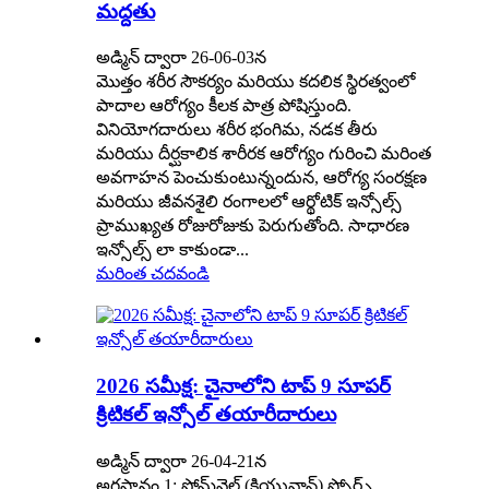
మద్దతు
అడ్మిన్ ద్వారా 26-06-03న
మొత్తం శరీర సౌకర్యం మరియు కదలిక స్థిరత్వంలో
పాదాల ఆరోగ్యం కీలక పాత్ర పోషిస్తుంది.
వినియోగదారులు శరీర భంగిమ, నడక తీరు
మరియు దీర్ఘకాలిక శారీరక ఆరోగ్యం గురించి మరింత
అవగాహన పెంచుకుంటున్నందున, ఆరోగ్య సంరక్షణ
మరియు జీవనశైలి రంగాలలో ఆర్థోటిక్ ఇన్సోల్స్
ప్రాముఖ్యత రోజురోజుకు పెరుగుతోంది. సాధారణ
ఇన్సోల్స్ లా కాకుండా...
మరింత చదవండి
2026 సమీక్ష: చైనాలోని టాప్ 9 సూపర్
క్రిటికల్ ఇన్సోల్ తయారీదారులు
అడ్మిన్ ద్వారా 26-04-21న
అగ్రస్థానం 1: ఫోమ్‌వెల్ (కియువాన్) స్పోర్ట్స్