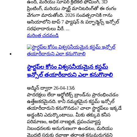
ఉంది, మరియు సూపర్ క్రిటికల్ ఫోమింగ్, 3D
ప్రింటింగ్, మరియు స్మార్ట్ మానిటరింగ్‌తో ఈ రంగం
వేగంగా మారుతోంది. 2026 సంవత్సరానికి గాను
ఆసియాలోని టాప్ 7 ఫ్యాషన్ & పర్ఫార్మెన్స్ ఇన్సోల్
సరఫరాదారులు వీరే. ...
మరింత చదవండి
స్టార్టప్‌ల కోసం విశ్వసనీయమైన కస్టమ్
ఇన్సోల్ తయారీదారుని ఎలా కనుగొనాలి
అడ్మిన్ ద్వారా 26-04-13న
పాదరక్షలు లేదా ఆర్థోటిక్స్ బ్రాండ్‌ను ప్రారంభించడం
ఉత్తేజకరమైనది. కానీ నమ్మకమైన కస్టమ్ ఇన్సోల్
తయారీదారుని కనుగొనడం? చాలా స్టార్టప్‌లు ఇక్కడే
అడ్డంకిని ఎదుర్కొంటాయి. మీకు తక్కువ కనీస
పరిమాణం, అధిక నాణ్యత, ప్రపంచవ్యాప్త
నిబంధనలకు అనుగుణంగా ఉండటం, మరియు
మొదటి సరుకు రవాణా తర్వాత కనుమరుగవని