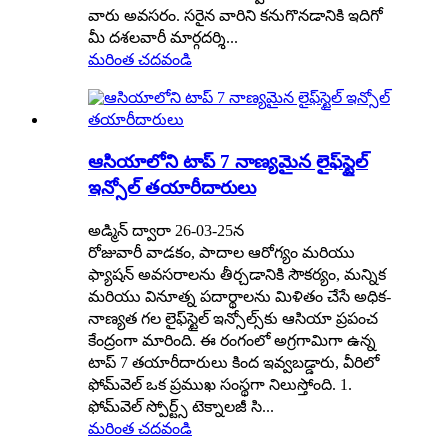
వారు అవసరం. సరైన వారిని కనుగొనడానికి ఇదిగో
మీ దశలవారీ మార్గదర్శి...
మరింత చదవండి
ఆసియాలోని టాప్ 7 నాణ్యమైన లైఫ్‌స్టైల్
ఇన్సోల్ తయారీదారులు
అడ్మిన్ ద్వారా 26-03-25న
రోజువారీ వాడకం, పాదాల ఆరోగ్యం మరియు
ఫ్యాషన్ అవసరాలను తీర్చడానికి సౌకర్యం, మన్నిక
మరియు వినూత్న పదార్థాలను మిళితం చేసే అధిక-
నాణ్యత గల లైఫ్‌స్టైల్ ఇన్సోల్స్‌కు ఆసియా ప్రపంచ
కేంద్రంగా మారింది. ఈ రంగంలో అగ్రగామిగా ఉన్న
టాప్ 7 తయారీదారులు కింద ఇవ్వబడ్డారు, వీరిలో
ఫోమ్‌వెల్ ఒక ప్రముఖ సంస్థగా నిలుస్తోంది. 1.
ఫోమ్‌వెల్ స్పోర్ట్స్ టెక్నాలజీ సి...
మరింత చదవండి