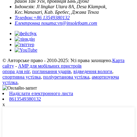
район Тан Уєн, провінція Бінь Дуонг
Індонезія: Jl lingkar Utara 8A, Desa Klampok,
Kec.Wanasari, Kab. Бребес, Джава Тенга
Телефон:
+86 13549380132
Електронна пошта:
vn@insolefoam.com
© Авторське право - 2010-2025: Усі права захищено.
Карта
сайту
-
AMP для мобільних пристроїв
опора для ніг
,
поглинання ударів
,
відведення вологи
,
спортивна устілка
,
поліуретанова устілка
,
амортизуюча
устілка
,
Надіслати електронного листа
8613549380132
x