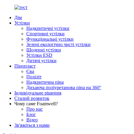
Дім
Устілки
Надкритичні устілки
Спортивні устілки
Функціональні устілки
Зелені екологічно чисті устілки
Щоденні устілки
Устілки ESD
Дитячі устілки
Пінопласт
Єва
Поліліт
Надкритична піна
Дихаюча поліуретанова піна на 360°
Індивідуальне рішення
Сталий розвиток
Чому саме Foamwell?
Про нас
Блог
Відео
Зв'яжіться з нами