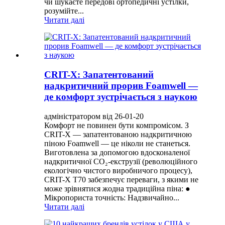
чи шукаєте передові ортопедичні устілки,
розумійте...
Читати далі
CRIT-X: Запатентований
надкритичний прорив Foamwell —
де комфорт зустрічається з наукою
адміністратором від 26-01-20
Комфорт не повинен бути компромісом. З
CRIT-X — запатентованою надкритичною
піною Foamwell — це ніколи не станеться.
Виготовлена ​​за допомогою вдосконаленої
надкритичної CO₂-екструзії (революційного
екологічно чистого виробничого процесу),
CRIT-X T70 забезпечує переваги, з якими не
може зрівнятися жодна традиційна піна: ●
Мікропориста точність: Надзвичайно...
Читати далі