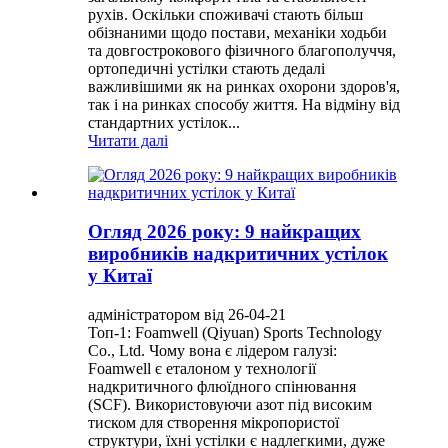
рухів. Оскільки споживачі стають більш
обізнаними щодо постави, механіки ходьби
та довгострокового фізичного благополуччя,
ортопедичні устілки стають дедалі
важливішими як на ринках охорони здоров'я,
так і на ринках способу життя. На відміну від
стандартних устілок...
Читати далі
Огляд 2026 року: 9 найкращих
виробників надкритичних устілок
у Китаї
адміністратором від 26-04-21
Топ-1: Foamwell (Qiyuan) Sports Technology
Co., Ltd. Чому вона є лідером галузі:
Foamwell є еталоном у технології
надкритичного флюїдного спінювання
(SCF). Використовуючи азот під високим
тиском для створення мікропористої
структури, їхні устілки є надлегкими, дуже