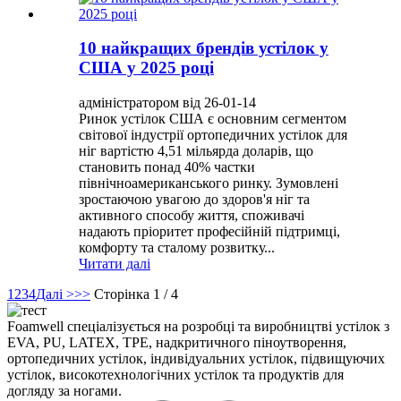
10 найкращих брендів устілок у
США у 2025 році
адміністратором від 26-01-14
Ринок устілок США є основним сегментом
світової індустрії ортопедичних устілок для
ніг вартістю 4,51 мільярда доларів, що
становить понад 40% частки
північноамериканського ринку. Зумовлені
зростаючою увагою до здоров'я ніг та
активного способу життя, споживачі
надають пріоритет професійній підтримці,
комфорту та сталому розвитку...
Читати далі
1
2
3
4
Далі >
>>
Сторінка 1 / 4
Foamwell спеціалізується на розробці та виробництві устілок з
EVA, PU, ​​LATEX, TPE, надкритичного піноутворення,
ортопедичних устілок, індивідуальних устілок, підвищуючих
устілок, високотехнологічних устілок та продуктів для
догляду за ногами.