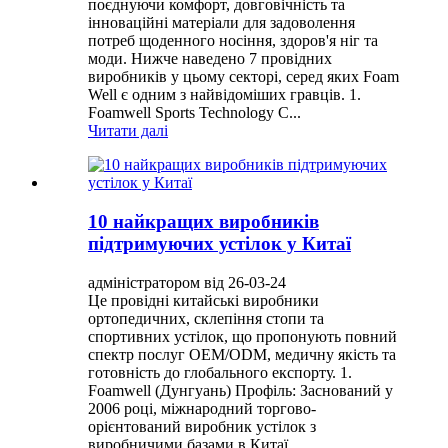
поєднуючи комфорт, довговічність та
інноваційні матеріали для задоволення
потреб щоденного носіння, здоров'я ніг та
моди. Нижче наведено 7 провідних
виробників у цьому секторі, серед яких Foam
Well є одним з найвідоміших гравців. 1.
Foamwell Sports Technology C...
Читати далі
10 найкращих виробників
підтримуючих устілок у Китаї
адміністратором від 26-03-24
Це провідні китайські виробники
ортопедичних, склепіння стопи та
спортивних устілок, що пропонують повний
спектр послуг OEM/ODM, медичну якість та
готовність до глобального експорту. 1.
Foamwell (Дунгуань) Профіль: Заснований у
2006 році, міжнародний торгово-
орієнтований виробник устілок з
виробничими базами в Китаї...