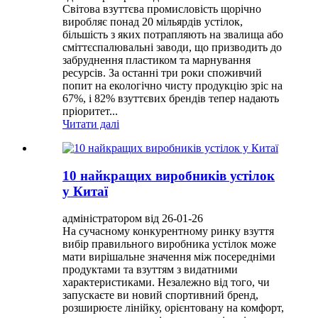
Світова взуттєва промисловість щорічно
виробляє понад 20 мільярдів устілок,
більшість з яких потрапляють на звалища або
сміттєспалювальні заводи, що призводить до
забруднення пластиком та марнування
ресурсів. За останні три роки споживчий
попит на екологічно чисту продукцію зріс на
67%, і 82% взуттєвих брендів тепер надають
пріоритет...
Читати далі
10 найкращих виробників устілок
у Китаї
адміністратором від 26-01-26
На сучасному конкурентному ринку взуття
вибір правильного виробника устілок може
мати вирішальне значення між посередніми
продуктами та взуттям з видатними
характеристиками. Незалежно від того, чи
запускаєте ви новий спортивний бренд,
розширюєте лінійку, орієнтовану на комфорт,