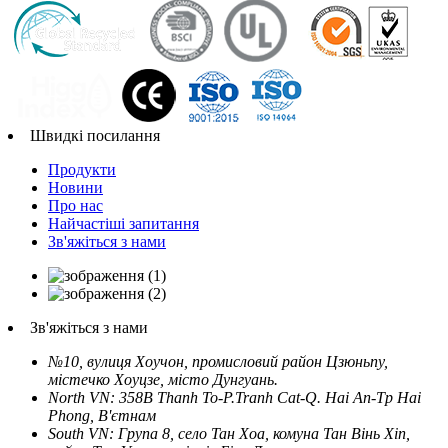
Швидкі посилання
Продукти
Новини
Про нас
Найчастіші запитання
Зв'яжіться з нами
Зв'яжіться з нами
№10, вулиця Хоучон, промисловий район Цзюньпу,
містечко Хоуцзе, місто Дунгуань.
North VN: 358B Thanh To-P.Tranh Cat-Q. Hai An-Tp Hai
Phong, В'єтнам
South VN: Група 8, село Тан Хоа, комуна Тан Вінь Хіп,